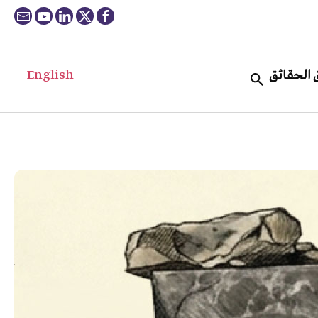
English
 الحقائق
“ل
ال
ومط
بين