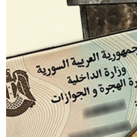
الس
بين
أوك