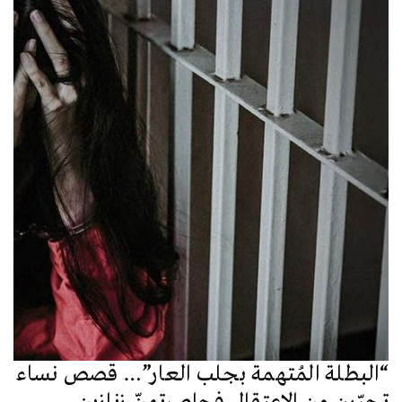
“البطلة المُتهمة بجلب العار”… قصص نساء