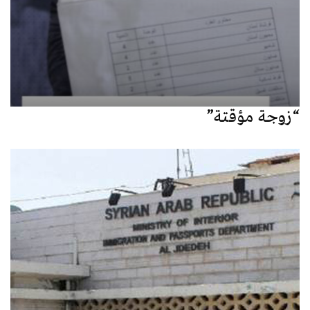
“زوجة مؤقتة”