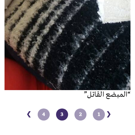
“المبضع القاتل”
❯
4
3
2
1
❮