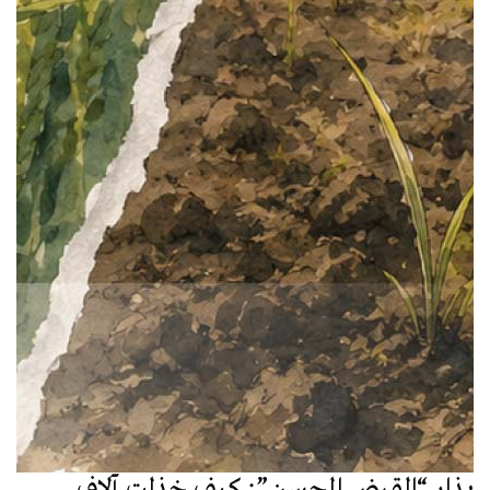
بِذار “القرض الحسن”: كيف خذلت آلاف