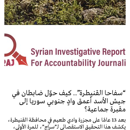
أد
يع
دون
الح
واس
اطل
خمس
“سفاحا القنيطرة”.. كيف حوّل ضابطان في
جيش الأسد أعمق وادٍ جنوبي سوريا إلى
مقبرة جماعية؟
بعد 13 عامًا على مجزرة وادي طعيم في محافظة القنيطرة،
يكشف هذا التحقيق الاستقصائي لـ”سراج”، للمرة الأولى،