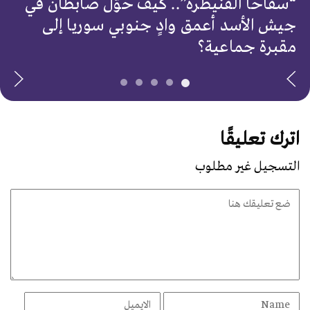
“سفاحا القنيطرة”.. كيف حوّل ضابطان في
جيش الأسد أعمق وادٍ جنوبي سوريا إلى
مقبرة جماعية؟
اترك تعليقًا
التسجيل غير مطلوب