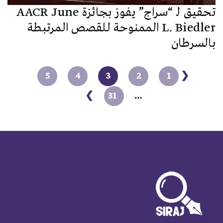
تحقيق لـ “سراج” يفوز بجائزة AACR June
L. Biedler الممنوحة للقصص المرتبطة
بالسرطان
5
4
3
2
1
❮
❯
31
…