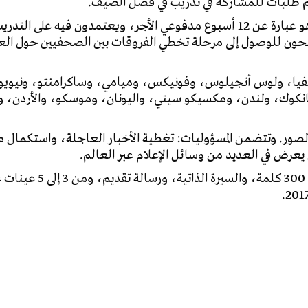
ديم طلبات للمشاركة في تدريب في فصل الصيف
.
برنامجها التدريبي العالمي للأخبار، وهو عبارة عن 12 أسبوع مدفوعي الأجر، ويعتمدون فيه على التدر
ن للوصول إلى مرحلة تخطي الفروقات بين الصحفيين حول الع
ادلفيا، ولوس أنجيلوس، وفونيكس، وميامي، وساكرامنتو، ونيوي
انكوك، ولندن، ومكسيكو سيتي، واليونان، وموسكو، والأردن، و
 والصور. وتتضمن المسؤوليات: تغطية الأخبار العاجلة، واستكمال 
رض في العديد من وسائل الإعلام عبر العالم.
كذلك يجب على المرشحين إرسال مقال عن إنجازاتهم يتألّف من 300 كلمة، والسيرة الذاتية، ور