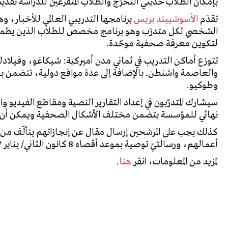
بإمكان الطلاب حديثي التخرّج والطلاب المتفرغين للدراسة تق
تقدّم
الأسوشييتد بريس
الشخصي لكل متدرّب وهو برنامج مخصص للطلاب الذين يطمحو
لتكوين معرفة صحفية موحّدة
.
تتوزع أماكن التدريب في ثماني مدن أميركية: شيكاغو، وفيل
والعاصمة واشنطن. بالإضافة إلى عدة مواقع دولية، تتضمن ب
وطوكيو
.
سيشارك المتدرّبون في إعداد التقارير النصية ومقاطع الفيديو
نهائي للمؤسسة يتضمن مختلف الأشكال الصحفية ويمكن أن يع
أعمالهم، ورسالتيّ توصية بموعد أقصاه 8 كانون الثاني/ يناير 2017.
لمزيد من المعلومات، انقر
هنا
.