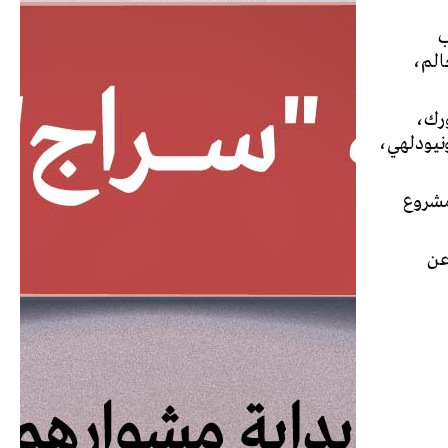
يب
الم،
ورك،
نيودلهي،
مشروع
سالة تقديم، ومن 3 إلى 5 عينات عن