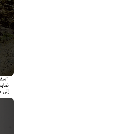
“سفاح
ضابط
إلى م