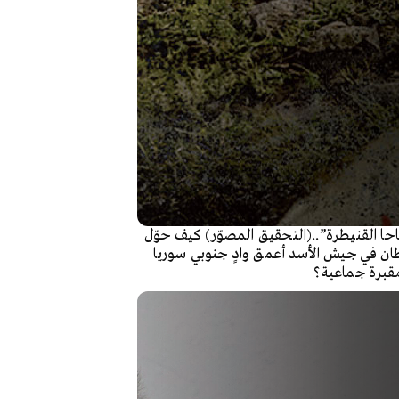
ا القنيطرة”..(التحقيق المصوّر) كيف حوّل
ان في جيش الأسد أعمق وادٍ جنوبي سوريا
قبرة جماعية؟