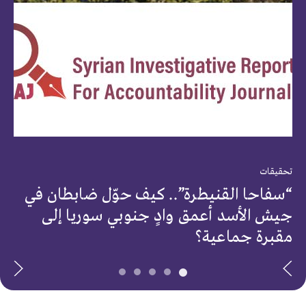
تحقي
أدل
يعا
الح
تحقيقات
“سفاحا القنيطرة”.. كيف حوّل ضابطان في
جيش الأسد أعمق وادٍ جنوبي سوريا إلى
مقبرة جماعية؟