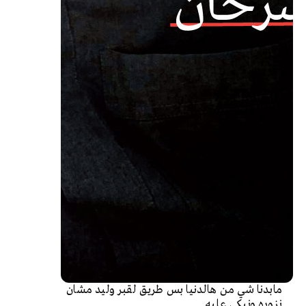
مابدنا شي من هالدنيا بس طريق لقبر وليد مشان
نزوره ونبكي عليه