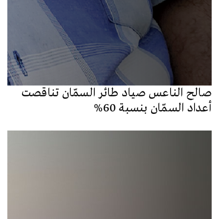
صالح الناعس صياد طائر السمّان تناقصت
أعداد السمّان بنسبة 60%