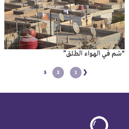
“سُم في الهواء الطلق”
3
2
1
❮