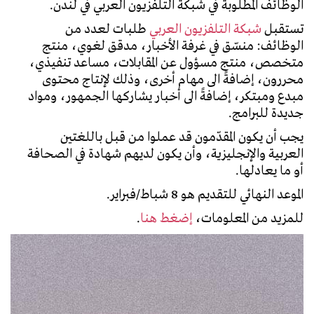
الوظائف المطلوبة في شبكة التلفزيون العربي في لندن.
تستقبل
شبكة التلفزيون العربي
طلبات لعدد من
الوظائف: منسّق في غرفة الأخبار، مدقق لغوي، منتج
متخصص، منتج مسؤول عن المقابلات، مساعد تنفيذي،
محررون، إضافةً الى مهام أخرى، وذلك لإنتاج محتوى
مبدع ومبتكر، إضافةً الى أخبار يشاركها الجمهور، ومواد
جديدة للبرامج.
يجب أن يكون المقدّمون قد عملوا من قبل باللغتين
العربية والإنجليزية، وأن يكون لديهم شهادة في الصحافة
أو ما يعادلها.
الموعد النهائي للتقديم هو 8 شباط/فبراير.
للمزيد من المعلومات،
إضغط هنا
.