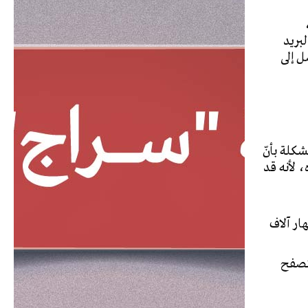
بريد
ل إلى
شكلة بأنّ
، لأنه قد
هار آلاف
متصفح