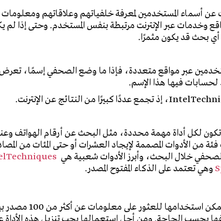
حث عن أسماء المستخدمين لمعرفة خلفياتهم وعلاقاتهم ومعلومات 
 وخدمات عبر الإنترنت مرتبطة بنفس المستخدم. وحتى إذا لم ي
 بحث قد يكون مثمرًا.
ستخدمين عبر مواقع متعددة، فإذا ما وضع الصحفي إسمًا، تعرض 
IntelTechn
، إذ تجمع عددًا كبيرًا من النتائج عن الإنترنت.
تكون لكل أداة مهمة محددة، مثل البحث عن أرقام الهواتف وعن
فئة من الأدوات المصممة لإيجاد العشرات أو حتى المئات من المصادر
الصحفي خلال البحث، وأبرز الأدوات شعبية هي
elTechniques
S
وهي تعتمد على الذكاء المفتوح المصدر.
أداة مفتوحة المصدر مكتوبة بلغة بايثون، ويمكن استخدامها
قيفها بحسب الحاجة. ومن أجل استعمالها يجب تنزيل هذه الأداة ع