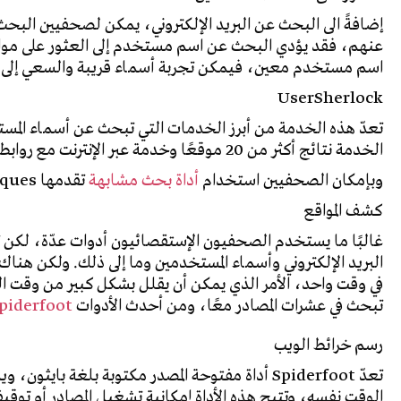
إضافةً الى البحث عن البريد الإلكتروني، يمكن لصحفيين الب
عنهم، فقد يؤدي البحث عن اسم مستخدم إلى العثور على مواقع
اسم مستخدم معين، فيمكن تجربة أسماء قريبة والسعي إلى أي
UserSherlock
تعدّ هذه الخدمة من أبرز الخدمات التي تبحث عن أسماء الم
الخدمة نتائج أكثر من 20 موقعًا وخدمة عبر الإنترنت مع روابط لحسابات فيها هذا الإسم.
وبإمكان الصحفيين استخدام
أداة بحث مشابهة
تقدمها
iques
كشف المواقع
غالبًا ما يستخدم الصحفيون الإستقصائيون أدوات عدّة، لكن 
البريد الإلكتروني وأسماء المستخدمين وما إلى ذلك. ولكن هناك 
في وقت واحد، الأمر الذي يمكن أن يقلل بشكل كبير من وقت 
تبحث في عشرات المصادر معًا
، ومن أحدث الأدوات
piderfoot
رسم خرائط الويب
تعدّ
Spiderfoot
الوقت نفسه، وتتيح هذه الأداة إمكانية تشغيل المصادر أو تو