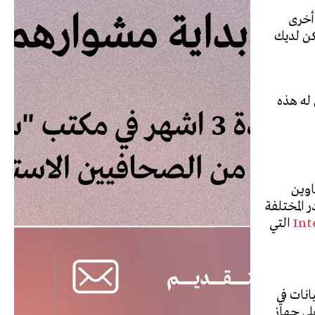
أخرى
كن لديك
له هذه
اوين
 المختلفة
Int
التي
 للعثور على معلومات عن أكثر من 100 مصدر بيانات في
لى جهاز