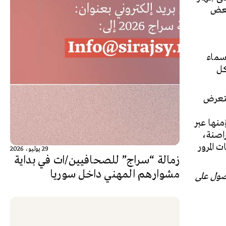
بعض
أسماء
كل
تتعرض
منها عبر
راصنة،
 المرور
29 يوليو، 2026
زمالة “سراج” للصحافيين/ات في بداية
مشوارهم المهني داخل سوريا
صول على