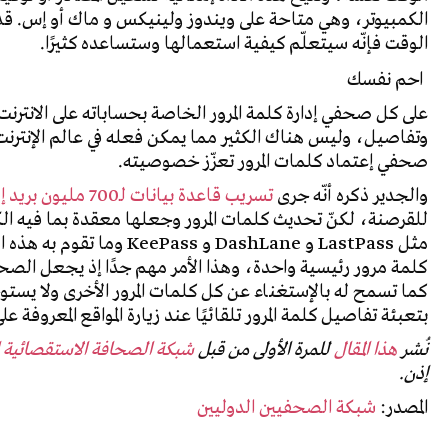
الكمبيوتر، وهي متاحة على ويندوز ولينيكس و ماك أو إس. قد 
الوقت فإنّه سيتعلّم كيفية استعمالها وستساعده كثيرًا.
احم نفسك
على كل صحفي إدارة كلمة المرور الخاصة بحساباته على الانترنت
وتفاصيل، وليس هناك الكثير مما يمكن فعله في عالم الإنترن
صحفي إعتماد كلمات المرور تعزّز خصوصيته
.
والجدير ذكره أنّه جرى
تسريب قاعدة بيانات لـ700 مليون بريد إلكتروني
للقرصنة، لكنّ تحديث كلمات المرور وجعلها معقدة بما فيه الك
مثل
LastPass
و
DashLane
و
KeePass
وما تقوم به هذه ال
كلمة مرور رئيسية واحدة، وهذا الأمر مهم جدًا إذ يجعل الص
كما تسمح له بالإستغناء عن كل كلمات المرور الأخرى ولا يستوجب
بتعبئة تفاصيل كلمة المرور تلقائيًا عند زيارة المواقع المعروفة عل
نُشر
هذا المقال
للمرة الأولى من قبل
شبكة الصحافة الاستقصائية ال
إذن
.
المصدر:
شبكة الصحفيين الدوليين