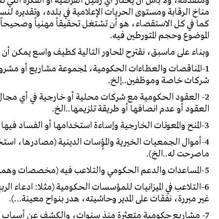
ومتقدمة، ولا بأس أن يختار أي زميل الفرضية أو الفكرة الت
مناخ الرقابة ومستوى الحريات الإعلامية في بلده، وتقديره لنسب
كما في كل الاستقصاء، هو أن تشتغل تحقيقاً مهنياً وصحيحاً وف
الموضوع وحجم المتورطين فيه.
وبناء على ماسبق، نقترح المحاور التالية كطيف واسع يمكن أن
1-المناقصات والعطاءات الحكومية، لمجموعة مشاريع أو مشر
شركات خاصة وموظفين..إلخ.
2- العقود الحكومية مع شركات محلية أو خارجية في أي مج
العقود أو عدم انصافها أو طريقة تلزيمها..الخ.
3-المنح والمعونات الخارجية وإساءة استخدامها أو الفساد فيها من قبل مؤسسات محلية.
4-أموال الجمعيات الخيرية والمؤٍسات الدينية (مصادرها، است
ماصرحت له..الخ).
5-المساعدات والدعم الحكومي والتلاعب فيه (مخصصات وهمية في الموازنة، هل تصرف بالكامل وطريقة الصرف .. إلخ).
6-التلاعب في الميزانيات للمؤسسات الحكومية (مثلا: ادعاء ال
غير مبررة، نفقات على المدير وحاشيته، هدر بنواح معينة…).
7- مشاريع حكومية متعثرة منذ سنوات، والكشف عن أسباب تعثرها وماتسببت به من خسائر لخزينة الدولة ولدافعي الضرائب.