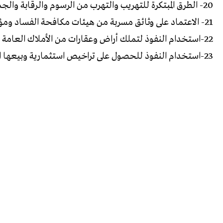
20- الطرق المبتكرة للتهريب والتهرب من الرسوم والرقابة والجمارك عبر الدول.
21- الاعتماد على وثائق مسربة من هيئات مكافحة الفساد ومؤسسات الرقابة المالية لكشف فساد غير معلن.
22-استخدام النفوذ لتملك أراض وعقارات من الأملاك العامة أو الخاصة.
23-استخدام النفوذ للحصول على تراخيص استثمارية وبيعها او استخدامها.