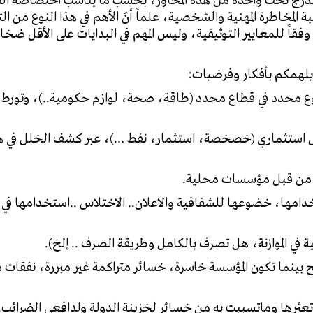
ي تندرج تحت واحدة من هذه المحاور، بحسب ما يناسب اختصاصه ا
ة المخاطرة المهنية والشخصية، علماً أنّ الأهم في هذا النوع من ا
قاً للمعايير التوثيقية، وليس المهم في البدايات على الأقل ضخا
 يلهمكم بأفكار وفرضيات:
وع محدد في قطاع محدد (طاقة، صحة، لوازم حكومية..)، وتورط 
ال استثماري (خصخصة، استثمار، نفط …)، عبر كشف الخلل في ه
خدامها، خضوعها للشفافية والاعلان.. الاختلاس ..استخدامها في 
ربح بينما تكون المؤسسة خاسرة، خسائر متراكمة غير مبررة، نفقات