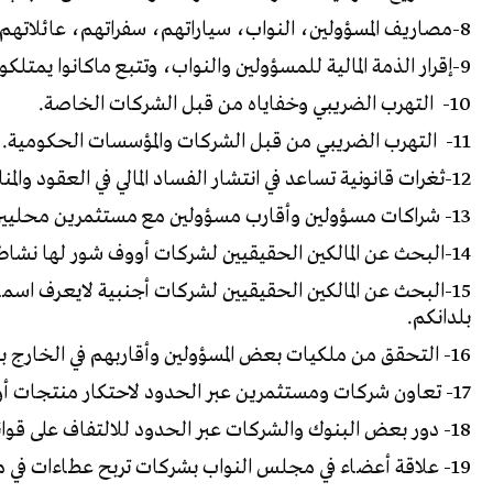
8-مصاريف المسؤولين، النواب، سياراتهم، سفراتهم، عائلاتهم من المال العام.
9-إقرار الذمة المالية للمسؤولين والنواب، وتتبع ماكانوا يمتلكونه قبل وبعد المسؤولية والمواجهة .. ونص القانون الخ.
10- التهرب الضريبي وخفاياه من قبل الشركات الخاصة.
11- التهرب الضريبي من قبل الشركات والمؤسسات الحكومية.
12-ثغرات قانونية تساعد في انتشار الفساد المالي في العقود والمناقصات والميزانيات..الخ.
13- شراكات مسؤولين وأقارب مسؤولين مع مستثمرين محليين وعرب وأجانب في مشاريع استثمارية كبرى.
14-البحث عن المالكين الحقيقيين لشركات أووف شور لها نشاط في بلدكم.
15-البحث عن المالكين الحقيقيين لشركات أجنبية لايعرف ا
بلدانكم.
16- التحقق من ملكيات بعض المسؤولين وأقاربهم في الخارج بناء على شبهات موثقة.
17- تعاون شركات ومستثمرين عبر الحدود لاحتكار منتجات أو التحكم بالأسعار أو اختراق قوانين..الخ.
18- دور بعض البنوك والشركات عبر الحدود للالتفاف على قوانين العقوبات الدولية والمحلية بحق أشخاص أو مؤسسات أو دول.
19- علاقة أعضاء في مجلس النواب بشركات تربح عطاءات في مجال محدد.