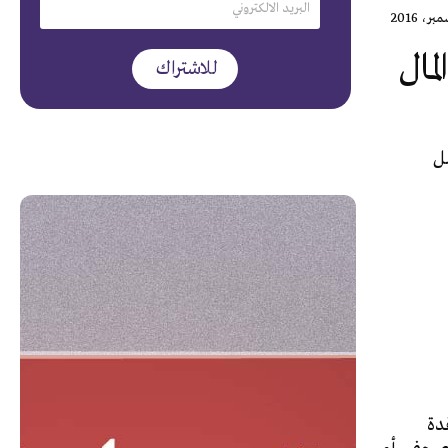
مال
مل
دة