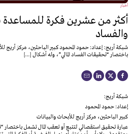
أخبار
أكثر من عشرين فكرة للمساعدة في
والفساد
شبكة أريج: إعداد: حمود المحمود كبير الباحثين، مركز أريج لل
باختصار “تحقيقات الفساد المالي”، وله أشكال […]
شبكة أريج:
إعداد: حمود المحمود
كبير الباحثين، مركز أريج للأبحاث والبيانات
عبارة تحقيق استقصائي لتتبع أو تعقب المال تشمل باختصار “تح