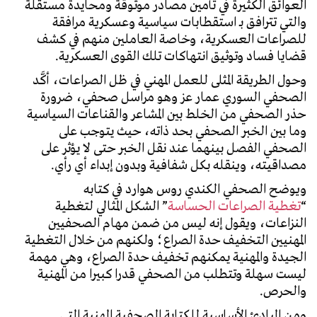
العوائق الكثيرة في تأمين مصادر موثوقة ومحايدة مستقلة
والتي تترافق بـ استقطابات سياسية وعسكرية مرافقة
للصراعات العسكرية، وخاصة العاملين منهم في كشف
قضايا فساد وتوثيق انتهاكات تلك القوى العسكرية.
وحول الطريقة المثلى للعمل المهني في ظل الصراعات، أكَّد
الصحفي السوري عمار عز وهو مراسل صحفي، ضرورة
حذر الصحفي من الخلط بين المشاعر والقناعات السياسية
وما بين الخبر الصحفي بحد ذاته، حيث يتوجب على
الصحفي الفصل بينهما عند نقل الخبر حتى لا يؤثر على
مصداقيته، وينقله بكل شفافية وبدون إبداء أي رأي.
ويوضح الصحفي الكندي روس هوارد في كتابه
“
تغطية
الصراعات
الحساسة
” الشكل المثالي لتغطية
النزاعات، ويقول إنه ليس من ضمن مهام الصحفيين
المهنيين التخفيف حدة الصراع؛ ولكنهم من خلال التغطية
الجيدة والمهنية يمكنهم تخفيف حدة الصراع، وهي مهمة
ليست سهلة وتتطلب من الصحفي قدرا كبيرا من المهنية
والحرص.
ومن المبادئ الأساسية للكتابة الصحفية المهنية التي