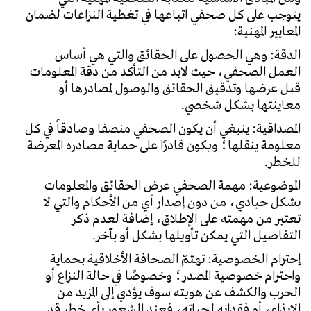
يتوجب على كل صحفي اتباعها في تغطية النزاعات لضمان
المعايير المهنية:
الدقة:
وهي الحصول على الحقائق والتي هي أساس
العمل الصحفي، حيث لابد من التأكد من دقة المعلومات
قبل عرضها وتدقيق الحقائق والوصول لمصادرها أو
معاينتها بشكل شخصي.
المصداقية:
ينبغي أن يكون الصحفي منصفا وصادقاً في كل
معلومة ينقلها؛ ويكون قادرًا على حماية مصادره المعرضة
للخطر.
الموضوعية:
مهمة الصحفي عرض الحقائق والمعلومات
بشكل حيادي، من دون إصدار أي من الأحكام والتي لا
تعتبر من مهمته على الإطلاق، إضافة لعدم ذكر
التفاصيل التي يمكن تأويلها بشكل أو بآخر.
إحترام الخصوصية:
تهتمّ الصحافة الأخلاقية بحماية
واحترام خصوصية المصدر؛ وخصوصًا في حالة النزاع أو
الحرب والكشف عن هويته سوف يؤدي إلى المزيد من
الإيذاء، أو فقدانه لحياته، فعند الشعور بأي خطر قد