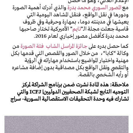
الإعلام العالمي، وهو ما حصل
مع
المصور
السوري
محمد
بدرة
والذي أدرك أهمية الصورة
ودورها في نقل الواقع، فنقل المشاهد اليومية التي
يعيشها في مدينته دوما، بمهارة وحرفية وفي ظروف
قاسية جعلت مجلة الـ”
تايم
” الأميركية تختار صاحبها
محمد بدرة كأفضل مصور إخباري لعام 2016.
كما حصل بدره على
جائزة
المراسل
الشاب
فئة
الصورة
من
وكالة
“
كابا
“،
من خلال الصور والقصص التي قدمها بكل
مهنية واختيار المواضيع باستخدام مهاراته في الرؤية
والتقصي ونقل الواقع بكل مصداقية بدون إضافة مشاعره
أو رأيه الشخصي بالقصة.
ملاحظة: هذه المادة نشرت ضمن برنامج الشراكة لمركز
التوجيه التابع لشبكة الصحفيين الدوليين| ICFJ والتي
تشارك فيه وحدة التحقيقات الاستقصائية السورية- سراج