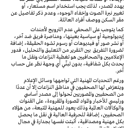
يهدد المصدر، لذلك يجب استخدام اسم مستعار، أو
تغيير نبرة الصوت وإخفاء الوجوه، وعدم ذكر تفاصيل عن
مقر السكن ووصف أفراد العائلة.
كما يتوجب على الصحفي عدم الترويج لأجندات
إيديولوجية أو سياسية بعينها، ومناصرة فريق ضد آخر،
أو نشر صور أو فيديوهات أو رسوم تشوه الحقيقة، إضافة
لضرورة التفريق بين التقرير من التعليق والتحليل، فدور
الإعلاميين والصحافيين هو تغطية النزاعات ونقل ما
يحدث بكل شفافية، بدون تبنِّي أي وجهة نظر على حساب
آخر.
ورغم التحديات المهنية التي تواجهها وسائل الإعلام
ويتعرّض لها الصحفيون في مناطق النزاعات إلا أن عددًا
من الصحفيين والمصوريين تحولوا إلى مصدر أساسي
ورئيسي للأخبار والمواد المصورة والمقروءة، على القنوات
والوكالات العالمية وذلك يعود للمهنية المتبعة، من هؤلاء
الصحفيين، إضافة للحرفية العالية في نقل ما يحصل
بكل مهنية ومصداقية، أثبتت نفسها بجدارة في مجال