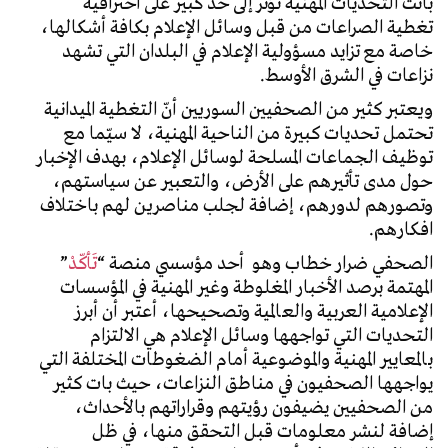
باتت التحديات المهنية تؤثِّر إلى حد كبير على احترافية
تغطية الصراعات من قبل وسائل الإعلام بكافة أشكالها،
خاصة مع تزايد مسؤولية الإعلام في البلدان التي تشهد
نزاعات في الشرق الأوسط.
ويعتبر كثير من الصحفيين السوريين أنّ التغطية الميدانية
تحتمل تحديات كبيرة من الناحية المهنية، لا سيّما مع
توظيف الجماعات المسلحة لوسائل الإعلام، بهدف الإخبار
حول مدى تأثيرهم على الأرض، والتعبير عن سياستهم،
وتصورهم لدورهم، إضافة لجلب مناصرين لهم باختلاف
افكارهم.
الصحفي ضرار خطاب وهو أحد مؤسسي منصة “
ت
أك
د
”
المهتمة برصد الأخبار المغلوطة وغير المهنية في المؤسسات
الإعلامية العربية والعالمية وتصحيحها، أعتبر أن أبرز
التحديات التي تواجهها وسائل الإعلام هي الالتزام
بالمعايير المهنية والموضوعية أمام الضغوطات المختلفة التي
يواجهها الصحفيون في مناطق النزاعات، حيث بات كثير
من الصحفيين يضيفون رؤيتهم وقراراتهم بالأحداث،
إضافة لنشر معلومات قبل التحقق منها، في ظل