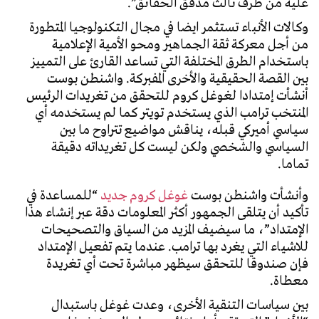
عليه من طرف ثالث مدقق الحقائق”.
وكالات الأنباء تستثمر ايضا في مجال التكنولوجيا المتطورة
من أجل معركة ثقة الجماهير ومحو الأمية الإعلامية
باستخدام الطرق المختلفة التي تساعد القارئ على التمييز
بين القصة الحقيقية والأخرى المفبركة. واشنطن بوست
أنشأت إمتدادا لغوغل كروم للتحقق من تغريدات الرئيس
المنتخب ترامب الذي يستخدم تويتر كما لم يستخدمه أي
سياسي أميركي قبله، يناقش مواضيع تتراوح ما بين
السياسي والشخصي ولكن ليست كل تغريداته دقيقة
تماما.
وأنشأت واشنطن بوست
غوغل كروم جديد
“للمساعدة في
تأكيد أن يتلقى الجمهور أكثر المعلومات دقة عبر إنشاء هذا
الإمتداد”، ما سيضيف المزيد من السياق والتصحيحات
للاشياء التي يغرد بها ترامب. عندما يتم تفعيل الإمتداد
فإن صندوقا للتحقق سيظهر مباشرة تحت أي تغريدة
معطاة.
بين سياسات التنقية الأخرى، وعدت غوغل باستبدال