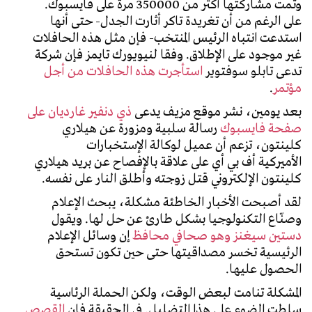
وتمت مشاركتها أكثر من 350000 مرة على فايسبوك.
على الرغم من أن تغريدة تاكر أثارت الجدل- حتى أنها
استدعت انتباه الرئيس المنتخب- فإن مثل هذه الحافلات
غير موجود على الإطلاق. وفقا لنيويورك تايمز فإن شركة
تدعى تابلو سوفتوير
استأجرت هذه الحافلات من أجل
مؤتمر
.
بعد يومين، نشر موقع مزيف يدعى
ذي دنفير غارديان على
صفحة فايسبوك
رسالة سلبية ومزورة عن هيلاري
كلينتون، تزعم أن عميل لوكالة الإستخبارات
الأميركية أف بي أي على علاقة بالإفصاح عن بريد هيلاري
كلينتون الإلكتروني قتل زوجته وأطلق النار على نفسه.
لقد أصبحت الأخبار الخاطئة مشكلة، يبحث الإعلام
وصنّاع التكنولوجيا بشكل طارئ عن حل لها. ويقول
دستين سيغنز وهو صحافي محافظ
إن وسائل الإعلام
الرئيسية تخسر مصداقيتها حتى حين تكون تستحق
الحصول عليها.
المشكلة تنامت لبعض الوقت، ولكن الحملة الرئاسية
سلطت الضوء على هذا التضليل. في الحقيقة فإن
القصص