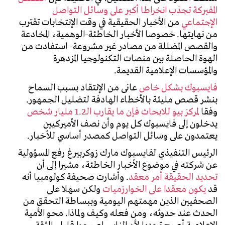
المفبركة تجذب انخراطا أكبر على وسائل التواصل
الإجتماعي
من الأخبار الحقيقية في وقت الإنتخابات تقترب
من نهايتها. خصوصا الأخبار الخاطئة-الوهمية، المخادعة
والقصص المضللة من مصادر غير مشروعة- استفادت من
الهوة الحاصلة بين منصات التكنولوجيا المزدهرة
والمؤسسات الإعلامية القديمة.
فايسبوك بشكل خاص
عانى من الإنتقاد بسبب السماح
بنشر قصص مليئة بالأخطاء الهادفة لتضليل الجمهور.
وفقا
لمركز بيو للابحاث فإن ما يقارب الـ1.2 مليار شخص
يدخلون إلى فايسبوك كل يوم وأن نصف الأميركيين
يعتمدون على وسائل التواصل كمصدر أساسي للأخبار.
الرئيس التنفيذي لفايسبوك مارك زوكربيرغ رفع المسؤولية
عن شركته في موضوع الأخبار الخاطئة، مشيرا إلى أن
تحديد الحقيقة أمر معقد
. وأشارت صحيفة كولومبيا أنه
قد
يكون معقدا على الخوارزميات
ولكن سهلا على
الصحفيين الذين مهمتهم اليومية وببساطة التحقق من
الحدث عند حدوثه، ومن فعله وكيف ولماذا. محو الأمية