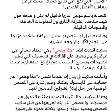
“الأخبار” التي تقع أعلى نتائج محرك البحث غوغل
بتعاقب “أفضل القصص.”
المتحدثة باسم غوغل أندريا فافيل لم تكن واضحة حول
كيف ستحدد الشركة الفارق بين المعلومات الخاطئة
والمعلومات الدقيقة.
وقالت فافيل لواشنطن بوست إن اشركة تستخدم مزيجا
من النظام الآلي والمراجعة البشرية.
سلايت انشأت ايضا “
هذا وهمي
” وهي امتداد مجاني على
غوغل كروم يتعرف على المقالات في فايسبوك التي تنشر
معلومات ويسمح للمستخدمين بإبلاغ اصدقائهم عندما
يشاركون قصة وهمية.
وأعلنت سلايت
في بيان
إنه عندما تتصل بـ”هذا وهمي” عبر
حسابك على فايسبوك يمكنك وضع إشارة على القصص
الوهمية من أجل إبلاغ المشرفين العاملين لدينا.
وفقا لسلايت، حالما تثبت التمديد يمكنك التجول عبر
فايسبوك، والقصص التي يتم تعريفها من قبل سلايت
كقصص وهمية سيتم وسمها بلافتة حمراء على صورة