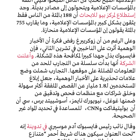
الإعلامية أصبح تحديا لأن الناس اصبحوا قليلي الثقة
بالمؤسسات الإعلامية ويتحولون إلى مصادر بديلة. وجد
إستطلاع لمركز بيو للابحاث
أن 188 بالمئة من الناس فقط
يثقون بشكل كبير بالمؤسسات الإعلامية، وما يقارب 755
بالمئة يقولون إن المؤسسات الإعلامية منحازة.
وعلى الرغم من أن زوكربيرغ رفض فكرة أن الأخبار
الوهمية أثرت على الناخبين في تشرين الثاني، فإن
فايسبوك بذل جهدا كبيرا لمكافحة هذه المشكلة.
وأعلنت
الشركة
أنها بدأت سلسلة من التجارب للحد من
المعلومات المضللة على موقعها. التجارب شملت وضع
علامات تحذيرية على الأخبار الوهمية، جعل إبلاغ
المستخدمين لـ1.8 مليار عن القصص الملفقة أكثر سهولة
وخلق شراكات مع منظمات فحص وتدقيق من
ضمنها غوغل، نيويورك تايمز، أسوشييتد برس، سي أن
أن بوليتيفاكت وCNN، للمساعدة في تحديد المواد غير
الصحيحة.
وقال نائب رئيس فايسبوك آدم موسيري
في تدوينة
إنه
“تحت العنوان سيكون هناك شريط أحمر “متنازع