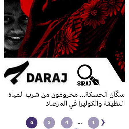
سكّان الحسكة… محرومون من شرب المياه
النظيفة والكوليرا في المرصاد
6
5
4
…
1
❮