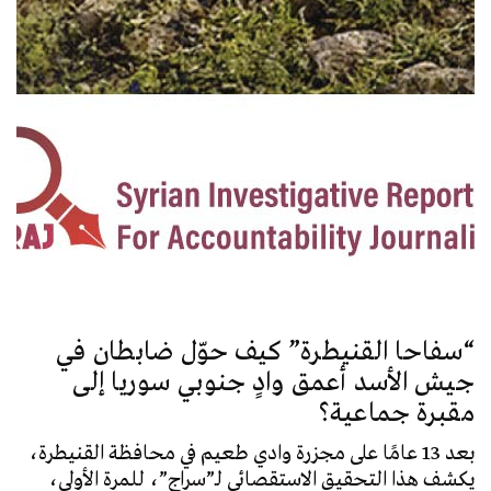
أد
يع
دون
الح
واس
اطل
خمس
“سفاحا القنيطرة” كيف حوّل ضابطان في
جيش الأسد أعمق وادٍ جنوبي سوريا إلى
مقبرة جماعية؟
بعد 13 عامًا على مجزرة وادي طعيم في محافظة القنيطرة،
يكشف هذا التحقيق الاستقصائي لـ”سراج”، للمرة الأولى،