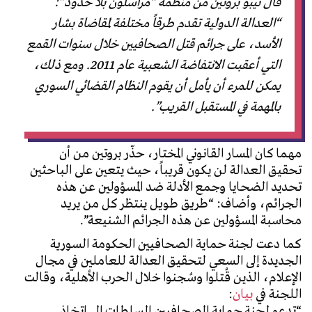
قال تيبو بروتين من منظمة “مراسلون بلا حدود”:
“العدالة الدولية تقدم طرقاً مختلفة لمقاضاة بشار
الأسد، على جرائم قتل الصحافيين خلال سنوات القمع
التي أعقبت الانتفاضة الشعبية عام 2011. ومع ذلك،
يمكن للمرء أن يأمل أن يقوم النظام القضائي السوري
بالمهمة في المستقبل القريب”.
مهما كان المسار القانوني المختار، حذّر بروتين من أن
تحقيق العدالة لن يكون قريباً، حيث يتعين على الباحثين
تحديد الضحايا وجمع الأدلة ضد المسؤولين عن هذه
الجرائم، وأضاف: “طريق طويل ينتظر كل من يريد
محاسبة المسؤولين عن هذه الجرائم الشنيعة”.
كما دعت لجنة حماية الصحافيين الحكومة السورية
الجديدة إلى السعي لتحقيق العدالة للعاملين في مجال
الإعلام، الذين قُتلوا وسُجنوا خلال الحرب الأهلية، وقالت
اللجنة في
بيان
:
“تدعو لجنة حماية الصحافيين السلطات إلى اتخاذ