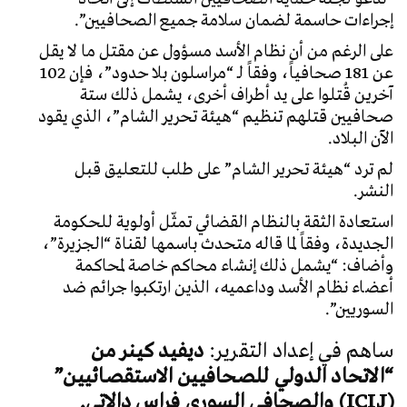
إجراءات حاسمة لضمان سلامة جميع الصحافيين”.
على الرغم من أن نظام الأسد مسؤول عن مقتل ما لا يقل
عن 181 صحافياً، وفقاً لـ “مراسلون بلا حدود”، فإن 102
آخرين قُتلوا على يد أطراف أخرى، يشمل ذلك ستة
صحافيين قتلهم تنظيم “هيئة تحرير الشام”، الذي يقود
الآن البلاد.
لم ترد “هيئة تحرير الشام” على طلب للتعليق قبل
النشر.
استعادة الثقة بالنظام القضائي تمثّل أولوية للحكومة
الجديدة، وفقاً لما قاله متحدث باسمها لقناة “الجزيرة”،
وأضاف: “يشمل ذلك إنشاء محاكم خاصة لمحاكمة
أعضاء نظام الأسد وداعميه، الذين ارتكبوا جرائم ضد
السوريين”.
ساهم في إعداد التقرير:
ديفيد كينر من
“الاتحاد الدولي للصحافيين الاستقصائيين”
(ICIJ) والصحافي السوري فراس دالاتي.