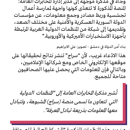
وجاء في مذكرة موجهة إلى مدير إدارة المخابرات العامة:
المنصة المذكورة لا تتعدّى كونها واجهة لممارسة أعمال
تجسّسية وربط مصادر وجمع معلومات، عن مؤسسات
الدولة السورية العسكرية والأمنية على مختلف الصعد،
وتقديمها إلى شبكة من المنظمات الدولية الغربية المرتبطة
بأجهزة الاستخبارات الأميركية والأوروبية.”
بناء أمن الدولة في دمشق – تصوير: علي الابراهيم
هذا الادّعاء غريب، لأن “سراج” تنشر نتائج تحقيقاتها على
موقعها الإلكتروني الخاص ومع شركائها الإعلاميين،
وبالتالي فإن المعلومات التي يحصل عليها الصحافيون
متاحة للجميع.
تُشير مذكرة المخابرات العامة إلى “المنظمات الدولية
التي تتعاون ما تسمى منصة (سراج) المشبوهة، وتتبادل
معها المعلومات بذريعة تبادل المعرفة”.