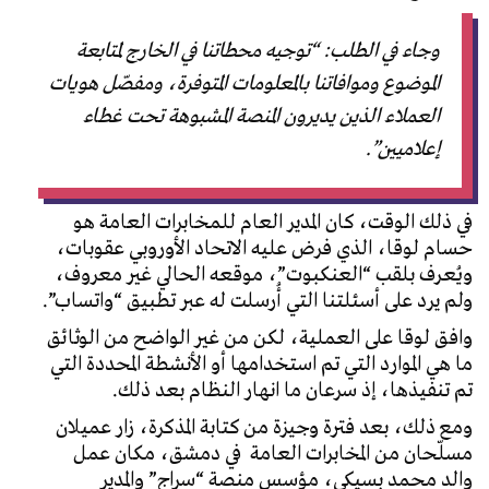
وجاء في الطلب: “توجيه محطاتنا في الخارج لمتابعة
الموضوع وموافاتنا بالمعلومات المتوفرة، ومفصّل هويات
العملاء الذين يديرون المنصة المشبوهة تحت غطاء
إعلاميين”.
في ذلك الوقت، كان المدير العام للمخابرات العامة هو
حسام لوقا، الذي فرض عليه الاتحاد الأوروبي عقوبات،
ويُعرف بلقب “العنكبوت”، موقعه الحالي غير معروف،
ولم يرد على أسئلتنا التي أُرسلت له عبر تطبيق “واتساب”.
وافق لوقا على العملية، لكن من غير الواضح من الوثائق
ما هي الموارد التي تم استخدامها أو الأنشطة المحددة التي
تم تنفيذها، إذ سرعان ما انهار النظام بعد ذلك.
ومع ذلك، بعد فترة وجيزة من كتابة المذكرة، زار عميلان
مسلّحان من المخابرات العامة في دمشق، مكان عمل
والد محمد بسيكي، مؤسس منصة “سراج” والمدير