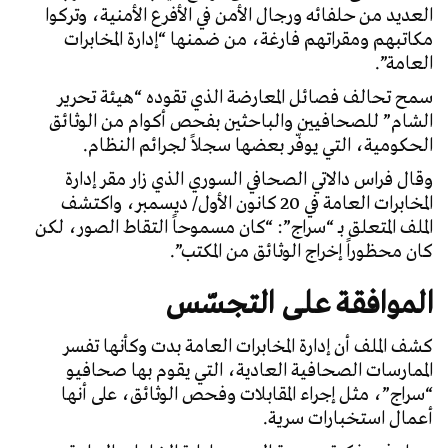
العديد من حلفائه ورجال الأمن في الأفرع الأمنية، وتركوا
مكاتبهم ومقراتهم فارغة، من ضمنها “إدارة المخابرات
العامة”.
سمح تحالف فصائل المعارضة الذي تقوده “هيئة تحرير
الشام” للصحافيين والباحثين بفحص أكوام من الوثائق
الحكومية، التي يوفّر بعضها سجلاً لجرائم النظام.
وقال فراس دالاتي الصحافي السوري الذي زار مقر إدارة
المخابرات العامة في 20 كانون الأول/ ديسمبر، واكتشف
الملف المتعلق بـ “سراج”: “كان مسموحاً التقاط الصور، لكن
كان محظوراً إخراج الوثائق من المكتب”.
الموافقة على التجسّس
كشف الملف أن إدارة المخابرات العامة بدت وكأنها تفسر
الممارسات الصحافية العادية، التي يقوم بها صحافيو
“سراج”، مثل إجراء المقابلات وفحص الوثائق، على أنها
أعمال استخبارات سرية.