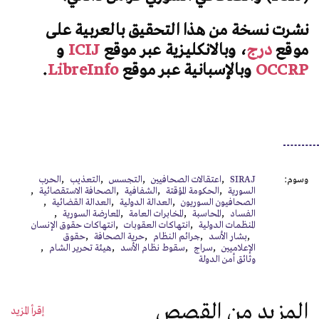
نشرت نسخة من هذا التحقيق بالعربية على
موقع
درج
، وبالانكليزية عبر موقع
ICIJ
و
OCCRP
وبالإسبانية عبر موقع
LibreInfo
.
وسوم:
SIRAJ
اعتقالات الصحافيين
التجسس
التعذيب
الحرب
السورية
الحكومة المؤقتة
الشفافية
الصحافة الاستقصائية
الصحافيون السوريون
العدالة الدولية
العدالة القضائية
الفساد
المحاسبة
المخابرات العامة
المعارضة السورية
المنظمات الدولية
انتهاكات العقوبات
انتهاكات حقوق الإنسان
بشار الأسد
جرائم النظام
حرية الصحافة
حقوق
الإعلاميين
سراج
سقوط نظام الأسد
هيئة تحرير الشام
وثائق أمن الدولة
المزيد من القصص
إقرأ المزيد