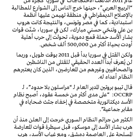
عام 2011 اندلعت الاحتجاجات في سوريا كجزء من
“الربيع العربي”، حينها خرج الناس إلى الشوارع للمطالبة
بالإصلاح الديمقراطي في منطقة تهيمن عليها أنظمة
استبدادية، كما في مصر وتونس، والنتيجة كانت هروب
بن علي وتنحّي حسني مبارك، لكن في سوريا، شنّت قوات
بشار الأسد حملة قمع دموية، تحولت إلى حرب أهلية
أودت بحياة أكثر من 500,000 ألف شخص.
ولكن القتل في سوريا بدأ قبل 2011 بوقت طويل، وربما
لن يُعرف أبداً العدد الحقيقي للقتلى من الناشطين
والصحافيين وغيرهم من المعارضين، الذين كان يعتبرهم
النظام أعداء له.
قال تيبو بروتين المدير العام لـ “مراسلون بلا حدود”، لـ
OCCRP: “على مدى أكثر من خمسة عقود، أصبح نظام
الأسد ديكتاتورية متخصصة في إخفاء جثث ضحاياه في
مقابر جماعية”.
الكثير من جرائم النظام السوري خرجت إلى العلن منذ أن
هرب بشار الأسد إلى موسكو، قبل سيطرة قوات المعارضة
المسلحة على العاصمة دمشق، ومع غياب الأسد، هرب