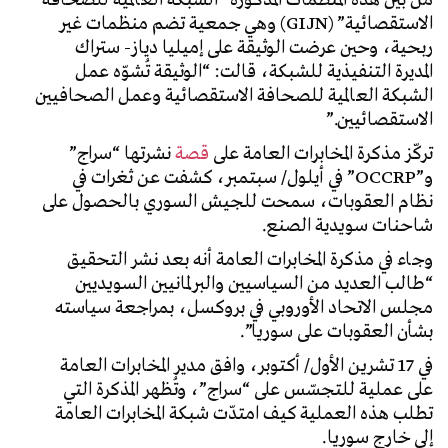
من بين هذه المنظمات المذكورة “الشبكة العالمية للصحافة
الاستقصائية” (GIJN) وهي جمعية تضم منظمات غير
ربحية، وحين عرضت الوثيقة على إميليا دياز- ستراك
المديرة التنفيذية للشبكة، قالت: “الوثيقة تُشوّه عمل
الشبكة العالمية للصحافة الاستقصائية وعمل الصحافيين
الاستقصائيين.”
تركّز مذكرة المخابرات العامة على
قصة
نشرتها “سراج”
و”OCCRP” في أيلول/ سبتمبر، كشفت عن ثغرات في
نظام العقوبات، سمحت للجيش السوري بالحصول على
شاحنات سويدية الصنع.
وجاء في مذكرة المخابرات العامة أنه بعد نشر التحقيق
“طالب العديد من السياسيين والبرلمانيين السويديين
مجلس الاتحاد الأوروبي في بروكسل، بمراجعة سياسته
بشأن العقوبات على سوريا”.
في 17 تشرين الأول/ أكتوبر، وافق مدير المخابرات العامة
على عملية للتجسّس على “سراج”، وتُظهر المذكرة التي
تطلب هذه العملية كيف امتدّت شبكة المخابرات العامة
إلى خارج سوريا.