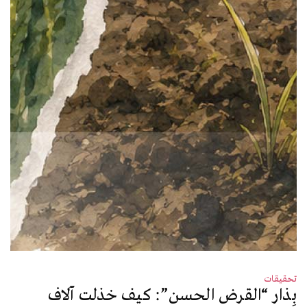
تحقيقات
بِذار “القرض الحسن”: كيف خذلت آلاف