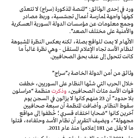
ورد في إحدى الوثائق: “المنصة المذكورة (سراج) لا تتعدّى
كونها واجهة لممارسة أعمال تجسّسية، وربط مصادر
وجمع معلومات عن مؤسسات الدولة السورية العسكرية
والأمنية على مختلف الصعد”.
الاتّهام لا يمت للواقع بصلة، لكنه يعكس النظرة المشبوهة
لنظام الأسد تجاه الإعلام المستقل – وهي نظرة غالباً ما
كانت تتحول إلى عنف بحق الصحافيين.
وثائق من أمن الدولة الخاصة بـ”سراج”
خلال الحرب التي شنّها النظام على السوريين، خطفت
قوات الأسد مئات الصحافيين،
وذكرت
منظمة “مراسلون
بلا حدود” أن 23 منهم كانوا لا يزالون في السجن يوم
سقوط النظام. وأضافت المنظمة أن سبعة صحافيين
آخرين كانوا “ضحايا اختفاء قسري؛ خُطفوا إلى مواقع
مجهولة”، ويضيف التقرير أن نظام الأسد وحلفاءه، قتلوا
ما لا يقل عن 181 إعلامياً منذ عام 2011.