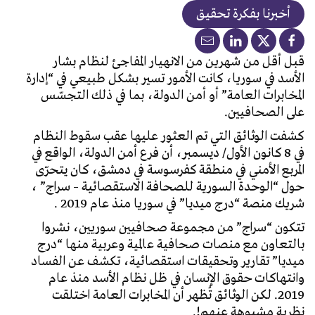
أخبرنا بفكرة تحقيق
قبل أقل من شهرين من الانهيار المفاجئ لنظام بشار
الأسد في سوريا، كانت الأمور تسير بشكل طبيعي في “إدارة
المخابرات العامة” أو أمن الدولة، بما في ذلك التجسّس
على الصحافيين.
كشفت الوثائق التي تم العثور عليها عقب سقوط النظام
في 8 كانون الأول/ ديسمبر، أن فرع أمن الدولة، الواقع في
المربع الأمني في منطقة كفرسوسة في دمشق، كان يتحرّى
حول “الوحدة السورية للصحافة الاستقصائية – سراج” ،
شريك منصة “درج ميديا” في سوريا منذ عام 2019 .
تتكون “سراج” من مجموعة صحافيين سوريين، نشروا
بالتعاون مع منصات صحافية عالمية وعربية منها “درج
ميديا” تقارير وتحقيقات استقصائية، تكشف عن الفساد
وانتهاكات حقوق الإنسان في ظل نظام الأسد منذ عام
2019. لكن الوثائق تُظهر أن المخابرات العامة اختلقت
نظرية مشبوهة عنهم!.