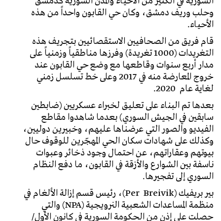
السورية في الكثير من الأحياء والمدن السورية كدمشق
وحلب وريف دمشق، وكان حي القابون واحداً من هذه
الأحياء.
قام فريق من الصحافيين الاستقصائيين بتجريف هذه
التغريدات (1000 تغريدة) وفرزها مناطقياً وزمنياً على
مدار أربع سنوات وقاطعها مع وضع حي القابون عند
خروج المعارضة منه في 2017 وعلى خط تسلسل زمني
لغاية عام 2020.
بعدها تم البناء على تعليق لخبراء عسكريين (ضابطين
سابقين في الجيش السوري) بعدما شاهدوا مقاطع
الفيديو والصور التي عرضناها عليهم، وخبيرين دوليين،
وكذلك على شهادات سكان الحي المهجّرين للوقوف حال
بيوتهم وعقاراتهم، عن احتمال وجود ذخائر وعبوات
ناسفة بين الشوارع والأزقة في القابون، ما دفع النظام
السوري إلى تفجيرها.
بير بريفيك (Per Breivik)، رئيس قسم إزالة الألغام في
منظمة المساعدات الشعبية النرويجية (NPA) والتي
حصلت على إذن من الحكومة السورية في كانون الأول/