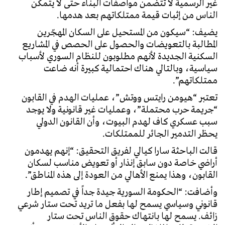
غير الرسمية لا تتضمن مواصفات البناء حتى لا يتمكن
الناس من إثبات قيمة ممتلكاتهم بعد هدمها.
يضيف: “سيكون من المستحيل على السكان المهجّرين
المطالبة بالتعويضات والحصول على الحصص في المشاريع
السكنية الجديدة لأنهم مطلوبون للنظام السوري لأسباب
سياسية، وبالتالي هناك احتمالية كبيرة أنه ضاعت
ممتلكاتهم”.
تعتبر “هيومن رايتس ووتش”، عمليات الهدم في القابون
“جريمة حرب محتملة”، وعمليات غير قانونية ولا يوجد
سبب عسكري كاف لهدم البيوت، وأن القانون الدولي
يحظر التدمير الجائر للممتلكات.
قالت الباحثة سارا كيالي لفريق التحقيق: “إنهم يهدمون
أراضي خاصة دون سابق إنذار أو تعويض مناسب لسكان
القابون، وهذا يمنع الأهالي من العودة إلى هذه المناطق”.
وأضافت: “الحكومة السورية جيدة جداً في تصميم إطار
قانوني وسياسي يسمح لها بفعل ما تريد تحت ستار شرعي
زائف. يسمح لها بانتهاك حقوق الناس تحت ستار