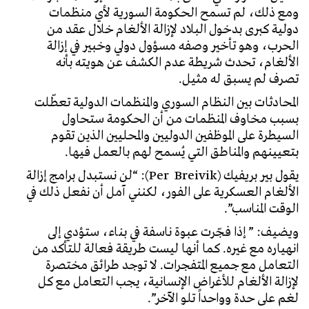
ومع ذلك، لم تسمح الحكومة السورية لأي منظمات
دولية كبرى بدخول البلاد لإزالة الألغام خلال عقد من
الحرب، وهو تأخير وصفه مسؤول دولي وخبير في إزالة
الألغام، تحدث شريطة عدم الكشف عن هويته بأنه
تصرف لم يسبق له مثيل.
المحادثات بين النظام السوري والمنظمات الدولية تعطّلت
بسبب مخاوف المنظمات من أن الحكومة ستحاول
السيطرة على الموظفين الدوليين والمحليين الذين تقوم
بتعيينهم والمناطق التي يُسمح لهم بالعمل فيها.
يقول بير بريفيك (Per Breivik): “لن نستبدل برامج إزالة
الألغام العسكرية على الفور، لكنني آمل أن نفعل ذلك في
الوقت المناسب”.
ويضيف: ” إذا فجّرت عبوة ناسفة في بناء، ستؤدي إلى
انهياره مع غيره. كما أنها ليست طريقة فعالة للتأكد من
التعامل مع جميع المتفجرات. لا توجد طرائق مختصرة
لإزالة الألغام للأغراض الإنسانية، يجب التعامل مع كل
لغم على حدة وواحداً تلو الآخر”.