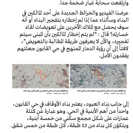
وارتفعت سحابة غبار ضخمة جداً.
عرضنا الفيديو والخرائط الجديدة على أحد المالكين في
البناء وسألناه عما إذا تم إخطاره بتفجير البناء أو أنه
سوف يحصل مع الملاك الآخرين على تعويضات لقاء
خسارته؟ قال : “لم يتم إخطار المالكين بأن المبنى سيتم
تفجيره، والآن لا يعرفون طريقة المطالبة بالتعويض”،
لافتاً إلى أن رؤية الدمار الممنهج في حي القابون جعلتهم
يفقدون الأمل.
إلى جانب بناء العبود، يعتبر بناء الأوقاف في حي القابون،
واحداً من أهم الأبنية في الحي. وهو عبارة عن كتلة
عمارات على شكل مجمع سكني من خمسة أبنية،
ويتكوّن كل بناء من 12 طبقة، كل طبقة من خمس شقق.