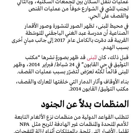
عمليات تنقل السكان بين المجمعات السكنية، وبالتالي
تجنب المشي في الشوارع خوفاً من عمليات القنص
والقصف على الحي.
في محيط المبنى، تظهر الصور المنشورة وصور الأقمار
الصناعية أن مدرسة عبد الغني الباجقني المتوسّطة
القريبة قد دمّرت بالكامل عام 2017 إلى جانب مبانٍ أخرى
بسبب الهدم.
قبل ذلك، كان
المبنى
قد ظهر بصورةٍ نشرها “مكتب
التوثيق في حي القابون” في 24 شباط/ فبراير 2014، وظهر
المبنى قائماً لكنّه تعرّض لتضرّر بسبب عمليات القصف.
بناء الأوقاف وآثار الدمار التي خلفتها المعارك والقصف،
مكتب التوثيق/ القابون 2014.
المنظمات بدلاً عن الجنود
تتطلب القواعد الدولية من منظمات نزع الألغام التابعة
للأمم المتحدة والمنظمات غير الهادفة للربح مثل NPA
تقليل الأضرار التي تلحق بالممتلكات أثناء إزالة المتفجرات.