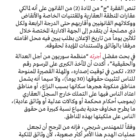
تنص الفقرة “ج” من المادة (2) من القانون على أنه لمالكي
عقارات المنطقة العقارية والمقتنيات الخاصة والأنقاض
ووكلائهم القانونيين وأقاربهم حتى الدرجة الرابعة ولكل
ذي مصلحة أن يتقدم إلى الجهة الادارية المختصة خلال
ثلاثين يوماً من تاريخ الإعلان بطلب يبين فيه محل اقامته
مرفقا بالوثائق والمستندات المؤيدة لحقوقه.
في بحث مفصّل
أجرته
“منظمة سوريون من أجل العدالة
والحقيقية”، أكدت أن المآخذ الكبرى على المرسوم رقم
237، تكمن في توقيت إصداره، والمهلة القصيرة الممنوحة
للناس لتثبيت حقوقها (30 يوماً)، ولا سيما أنه يشمل
مناطق منكوبة هجرها سكانها بسبب النزاع، أو مناطق
اعتاد الناس فيها على التملك خارج السجل العقاري
(بموجب أحكام محكمة أو وكالات عدلية أو وثائق عادية)،
ما يطرح مخاوف جدية بضياع نسبة كبيرة من حقوق
الناس على ملكيتها بهذه المناطق.
وفقاً للمهندس شربجي، فإنه من المرجح أن تجعل
عمليات الهدم هذا الأمر أكثر صعوبة، لأن وثائق الملكية