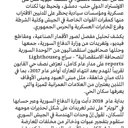
الاوتستراد الدولي حلب- دمشق، وتحيط بها ثكنات
عسكرية ومؤسسات سيادية يحظر على المدنيين الاقتراب
منها كمقرات القوات الخاصة في الجيش وكلية الشرطة
وفرع المخابرات العسكرية والحرس الجمهوري.
يكشف تحليل مفصل لصور الأقمار الصناعية، ومقاطع
فيديو، وتغريدات من وزارة الدفاع السورية، جمعها
وحللها صحافيون استقصائيون من “الوحدة السورية
للصحافة الاستقصائية” – سراج وLighthouse
reports على مدار عام كامل، تعرّض نصف حي القابون
تقريباً للهدم بعد انتهاء المعارك أواخر عام 2017، بما في
ذلك مبانٍ شاهقة، مثل مبنى العبود ومبنى الأوقاف
اللذين يعتبران من العلامات العمرانية المميزة والتي
يعرفها سكان الحي.
بداية عام 2018 دأبت وزارة الدفاع السورية وعبر حسابها
في “تويتر” على نشر تغريدات على شكل تحذيرات موجهه
للسكان، تقول إنّ وحدات الهندسة في الجيش السوري
ستقوم بتفجير عبوات وذخائر من مخلفات المعارضة