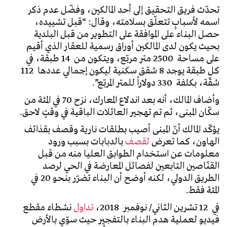
تحدّث فريق التحقيق إلى أحد المالكين، وفضّل عدم ذكر
اسمه لأسبابٍ تتعلّق بسلامته، وقال: “قبل تشييده،
حصل البناء على الموافقة على التطوير من قبل البلدية
بحيث يكون لدى المالكين أوراق رسمية للعقار الذي أقيم
على مساحة 2500 متر مربّع، ويتكون من 14 طبقة، في
كل طبقة يوجد 8 شقق سكنية ليكون إجمالي عددها 112
شقّة، بكلفة 330 دولاراً للمتر المربّع”.
وأضاف المالك، أنه بعد اندلاع المعارك، نزح 70 في المئة من
سكّان المبنى، ثم تم تهجير العائلات الباقية في وقتٍ لاحق.
يؤكّد المالك أنّ المبنى أصيب بطلقات نارية وقصف بقذائف
الهاون، كما تعرض
لقصف
بالدبابات بسبب ورود
معلومات عن استخدام الطوابق العليا منه من قبل
القنّاصين التابعين لفصائل المعارضة في الحي لرصد
الطريق الدولي، لكنه أوضح أن البناء تضرّر بنحو 20 في
المئة فقط.
في 12 تشرين الثاني/ نوفمبر 2018،
تداول
نشطاء مقطع
فيديو لعملية هدم البناء بالتفجير حيث سوّي بالأرض