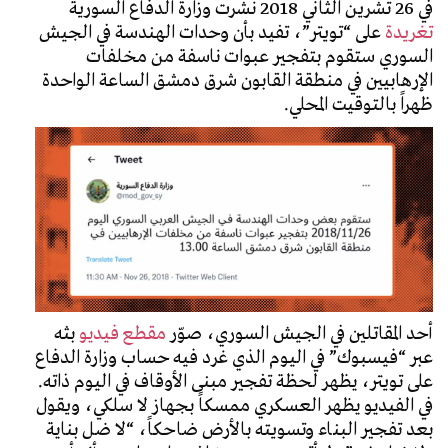
في 26 تشرين الثاني 2018 نشرت وزارة الدفاع السورية
تغريدة
على “تويتر”، تفيد بأن وحدات الهندسة في الجيش
السوري ستقوم بتفجير عبوات ناسفة من مخلفات
الإرهابيين في منطقة القابون شرق دمشق الساعة الواحدة
ظهراً بالتوقيت المحلي.
أحد المقاتلين في الجيش السوري، صوّر
مقطع فيديو
بثه
عبر “فيسبوك” في اليوم الذي غرد فيه حساب وزارة الدفاع
على تويتر، يظهر لحظة تفجير مبنى الأوقاف في اليوم ذاته.
في الفيديو يظهر العسكري ممسكاً بجهاز لا سلكي، ويقول
بعد تفجير البناء وتسويته بالأرض ضاحكاً، “لا ضل بناية