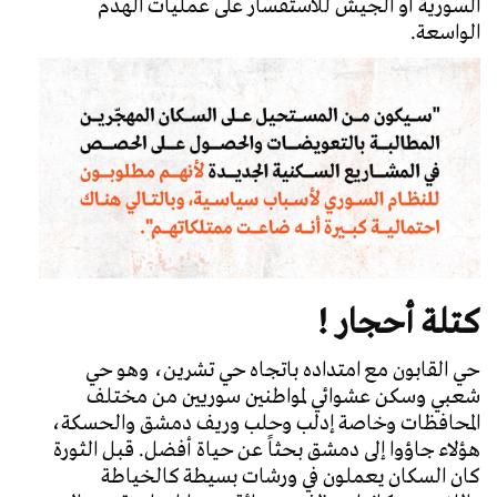
السورية أو الجيش للاستفسار على عمليات الهدم
الواسعة.
كتلة أحجار !
حي القابون مع امتداده باتجاه حي تشرين، وهو حي
شعبي وسكن عشوائي لمواطنين سوريين من مختلف
المحافظات وخاصة إدلب وحلب وريف دمشق والحسكة،
هؤلاء جاؤوا إلى دمشق بحثاً عن حياة أفضل. قبل الثورة
كان السكان يعملون في ورشات بسيطة كالخياطة