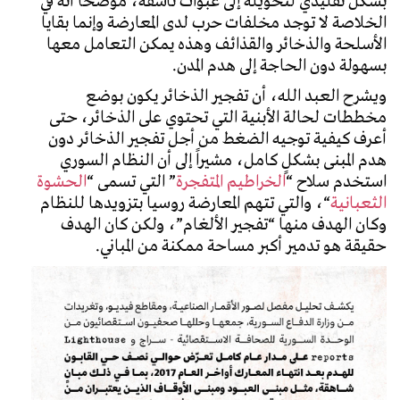
بشكل تقليدي لتحويله إلى عبوات ناسفة، موضحاً أنّه في
الخلاصة لا توجد مخلفات حرب لدى المعارضة وإنما بقايا
الأسلحة والذخائر والقذائف وهذه يمكن التعامل معها
بسهولة دون الحاجة إلى هدم المدن.
ويشرح العبد الله، أن تفجير الذخائر يكون بوضع
مخططات لحالة الأبنية التي تحتوي على الذخائر، حتى
أعرف كيفية توجيه الضغط من أجل تفجير الذخائر دون
هدم المبنى بشكلٍ كامل، مشيراً إلى أن النظام السوري
استخدم سلاح “
الخراطيم المتفجرة
” التي تسمى “
الحشوة
الثعبانية
“، والتي تتهم المعارضة روسيا بتزويدها للنظام
وكان الهدف منها “تفجير الألغام”، ولكن كان الهدف
حقيقة هو تدمير أكبر مساحة ممكنة من المباني.