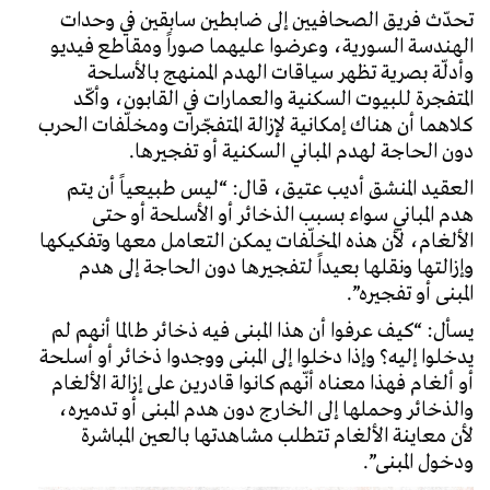
تحدّث فريق الصحافيين إلى ضابطين سابقين في وحدات
الهندسة السورية، وعرضوا عليهما صوراً ومقاطع فيديو
وأدلّة بصرية تظهر سياقات الهدم الممنهج بالأسلحة
المتفجرة للبيوت السكنية والعمارات في القابون، وأكّد
كلاهما أن هناك إمكانية لإزالة المتفجّرات ومخلّفات الحرب
دون الحاجة لهدم المباني السكنية أو تفجيرها.
العقيد المنشق أديب عتيق، قال: “ليس طبيعياً أن يتم
هدم المباني سواء بسبب الذخائر أو الأسلحة أو حتى
الألغام، لأن هذه المخلّفات يمكن التعامل معها وتفكيكها
وإزالتها ونقلها بعيداً لتفجيرها دون الحاجة إلى هدم
المبنى أو تفجيره”.
يسأل: “كيف عرفوا أن هذا المبنى فيه ذخائر طالما أنهم لم
يدخلوا إليه؟ وإذا دخلوا إلى المبنى ووجدوا ذخائر أو أسلحة
أو ألغام فهذا معناه أنّهم كانوا قادرين على إزالة الألغام
والذخائر وحملها إلى الخارج دون هدم المبنى أو تدميره،
لأن معاينة الألغام تتطلب مشاهدتها بالعين المباشرة
ودخول المبنى”.