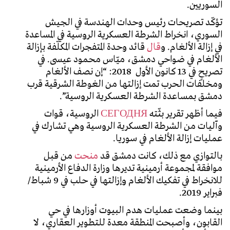
السوريين.
تؤكّد تصريحات رئيس وحدات الهندسة في الجيش
السوري، انخراط الشرطة العسكرية الروسية في المساعدة
في إزالة الألغام. و
قال
قائد وحدة المتفجرات المكلّفة بإزالة
الألغام في ضواحي دمشق، ميّاس محمود عيسى. في
تصريحٍ في 13 كانون الأول 2018: “إن نصف الألغام
ومخلفات الحرب تمت إزالتها من الغوطة الشرقية قرب
دمشق بمساعدة الشرطة العسكرية الروسية”.
فيما أظهر تقرير بثّته
СЕГОДНЯ
الروسية، قوات
وآليات من الشرطة العسكرية الروسية وهي تشارك في
عمليات إزالة الألغام في سوريا.
بالتوازي مع ذلك، كانت دمشق قد
منحت
من قبل
موافقة لمجموعة أرمينية تديرها وزارة الدفاع الأرمينية
للانخراط في تفكيك الألغام وإزالتها في حلب في 9 شباط/
فبراير 2019.
بينما وضعت عمليات هدم البيوت أوزارها في حي
القابون، وأصبحت المنطقة معدة للتطوير العقاري، لا