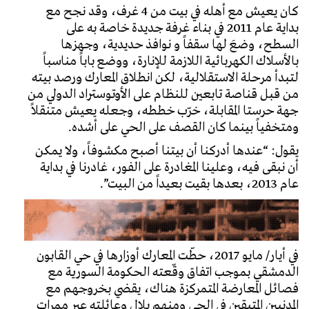
كان يعيش مع أهله في بيت من 4 غرف، وقد نجح مع
بداية عام 2011 في بناء غرفة جديدة خاصة به على
السطح، وضعَ لها سقفاً و نوافذ حديدية، وجهزها
بالأسلاك الكهربائية اللازمة للإنارة، ووضع باباً مناسباً
لتبدأ مرحلة الاستقلالية، لكن انطلاق المعارك ورصد بيته
من قبل قناصة تابعين للنظام على الأوتوستراد الدولي من
جهة حرستا المقابلة، خرّب خططه، وجعله يعيش متنقلاً
ومتخفياً بينما كان القصف على الحي على أشده.
يقول: “عندها أدركنا أن بيتنا أصبح مكشوفاً، ولا يمكن
أن نبقى فيه، وعلينا المغادرة على الفور، غادرنا في بداية
عام 2013، بعدها بقيت بعيداً من البيت”.
في أيار/ مايو 2017، حطّت المعارك أوزارها في حي القابون
الدمشقي بموجب اتفاق وقّعته الحكومة السورية مع
فصائل المعارضة المتمركزة هناك، يقضي بخروجهم مع
المدنيين المتبقين في الحي ومنهم بلال وعائلته عبر ممرات