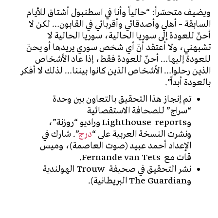
ويضيف متحسّراً: “حالياً وأنا في اسطنبول أشتاق للأيام
السابقة – أهلي وأصدقائي وأقربائي في القابون… لكن لا
أحنّ للعودة إلى سوريا الحالية، سوريا الحالية لا
تشبهني، ولا أعتقد أنّ أي شخص سوري يريدها أو يحنّ
للعودة إليها… أحنّ للعودة فقط، إذا عاد الأشخاص
الذين رحلوا… الأشخاص الذين كانوا بيننا… لذلك لا أفكر
بالعودة أبداً”.
تم إنجاز هذا التحقيق بالتعاون بين وحدة
“سراج” للصحافة الاستقصائية
وLighthouse reports وراديو “روزنة”،
ونشرت النسخة العربية على “
درج
”.
شارك في
الإعداد أحمد عبيد (صوت العاصمة)، وميس
قات مع Fernande van Tets.
نشر التحقيق في صحيفة Trouw الهولندية
وThe Guardian البريطانية).