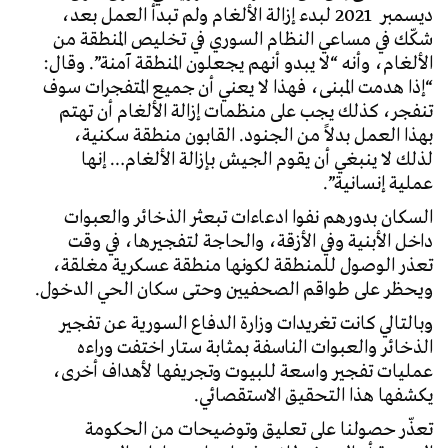
ديسمبر 2021 لبدء إزالة الألغام ولم تبدأ العمل بعد،
شكّك في مساعي النظام السوري في تخليص المنطقة من
الألغام، وأنه “لا يبدو أنهم يجعلون المنطقة آمنة”. وقال:
“إذا هدمت المبنى، فهذا لا يعني أن جميع المتفجرات سوف
تنفجر، كذلك يجب على منظمات إزالة الألغام أن تهتم
بهذا العمل بدلاً من الجنود. القابون منطقة سكنية،
لذلك لا ينبغي أن يقوم الجيش بإزالة الألغام… إنها
عملية إنسانية”.
السكان بدورهم نفوا ادعاءات تبعثر الذخائر والعبوات
داخل الأبنية وفي الأزقة، والحاجة لتفجيرها، في وقت
تعذر الوصول للمنطقة لكونها منطقة عسكرية مغلقة،
ويحظر على طواقم الصحفيين وحتى سكان الحي الدخول.
وبالتالي كانت تغريدات وزارة الدفاع السورية عن تفجير
الذخائر والعبوات الناسفة بمثابة ستار اختفت وراءه
عمليات تفجير واسعة للبيوت وتجريفها لأهداف أخرى،
يكشفها هذا التحقيق الاستقصائي.
تعذّر حصولنا على تعليق وتوضيحات من الحكومة