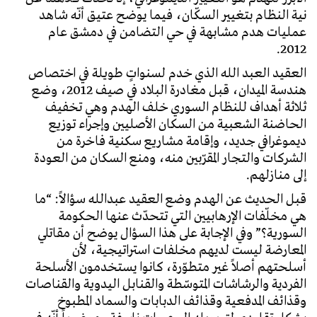
نية النظام بتغيير السكّان، فيما يوضح عتيق أنّه شاهد
عمليات هدم مشابهة في حي التضامن في دمشق عام
2012.
العقيد العبد الله الذي خدم لسنواتٍ طويلة في اختصاص
هندسة الميدان، قبل مغادرة البلاد في صيف 2012، وضع
ثلاثة أهداف للنظام السوري خلف الهدم وهي تخفيف
الحاضنة الشعبية من السكان الأصليين وإجراء توزيع
ديموغرافي جديد، وإقامة مشاريع سكنية فاخرة من
الشركات والتجار المقرّبين منه، ومنع السكان من العودة
إلى منازلهم.
قبل الحديث عن الهدم وضع العقيد عبدالله سؤالاً: “ما
هي مخلّفات الإرهابيين التي تتحدّث عنها الحكومة
السورية؟” وفي الإجابة على هذا السؤال يوضح أن مقاتلي
المعارضة ليست لديهم مخلفات استراتيجية، لأن
أسلحتهم أصلاً غير متطوّرة، كانوا يستخدمون الأسلحة
الفردية والرشاشات المتوسّطة والقنابل اليدوية والقناصات
وقذائف المدفعية وقذائف الدبابات والسماد المطبوخ