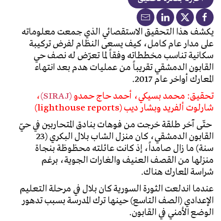
يكشف هذا التحقيق الاستقصائي الذي جمعت معلوماته
على مدار عام كامل، كيف يسعى النظام لفرض تركيبة
سكانية تناسب مخططاته وفقاً لما تعرّض له نصف حي
القابون الدمشقي تقريباً من عمليات هدم بعد انتهاء
المعارك أواخر عام 2017.
تحقيق: محمد بسيكي، أحمد حاج حمدو
(SIRAJ)
،
شارلوت ألفريد وبشار ديب (lighthouse reports)
حتّى آخر طلقة خرجت من فوهات بنادق المتحاربين في حيّ
القابون الدمشقي، كان منزل الشاب بلال البكري (23
سنة) ما زال صامداً، إذ كانت عائلته محظوظة بنجاة
منزلها من القصف العنيف والغارات الجوية، برغم
شراسة المعارك هناك.
عندما اندلعت الثورة السورية كان بلال في مرحلة التعليم
الإعدادي (الصف التاسع) حينها ترك المدرسة بسبب تدهور
الوضع الأمني في القابون.