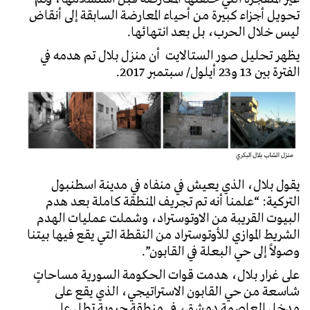
تحويل أجزاء كبيرة من أحياء المعارضة السابقة إلى أنقاض
ليس خلال الحرب، بل بعد انتهائها.
يظهر تحليل صور الستالايت أن منزل بلال تم هدمه في
الفترة بين 13 و23 أيلول/ سبتمبر 2017.
يقول بلال، الذي يعيش في منفاه في مدينة اسطنبول
التركية: “علمنا أنه تم تجريف المنطقة كاملة بعد هدم
البيوت القريبة من الاوتوستراد، وشملت عمليات الهدم
الشريط الموازي للأوتوستراد من النقطة التي يقع فيها بيتنا
وصولاً إلى حي البعلة في القابون”.
على غرار بلال، هدمت قوات الحكومة السورية مساحاتٍ
شاسعة من حي القابون الاستراتيجي، الذي يقع على
مدخل العاصمة دمشق، في منطقة حيوية تطل على