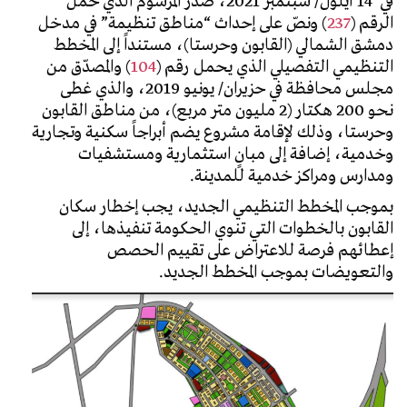
في 14 أيلول/ سبتمبر 2021، صدر المرسوم الذي حمل
الرقم (
237
) ونصّ على إحداث “مناطق تنظيمة” في مدخل
دمشق الشمالي (القابون وحرستا)، مستنداً إلى المخطط
التنظيمي التفصيلي الذي يحمل رقم (
104
) والمصدّق من
مجلس محافظة في حزيران/ يونيو 2019، والذي غطى
نحو 200 هكتار (2 مليون متر مربع)، من مناطق القابون
وحرستا، وذلك لإقامة مشروع يضم أبراجاً سكنية وتجارية
وخدمية، إضافة إلى مبانٍ استثمارية ومستشفيات
ومدارس ومراكز خدمية للمدينة.
بموجب المخطط التنظيمي الجديد، يجب إخطار سكان
القابون بالخطوات التي تنوي الحكومة تنفيذها، إلى
إعطائهم فرصة للاعتراض على تقييم الحصص
والتعويضات بموجب المخطط الجديد.