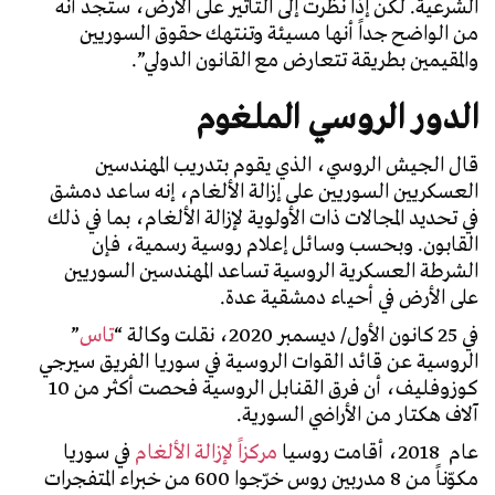
الشرعية. لكن إذا نظرت إلى التأثير على الأرض، ستجد أنه
من الواضح جداً أنها مسيئة وتنتهك حقوق السوريين
والمقيمين بطريقة تتعارض مع القانون الدولي”.
الدور الروسي الملغوم
قال الجيش الروسي، الذي يقوم بتدريب المهندسين
العسكريين السوريين على إزالة الألغام، إنه ساعد دمشق
في تحديد المجالات ذات الأولوية لإزالة الألغام، بما في ذلك
القابون. وبحسب وسائل إعلام روسية رسمية، فإن
الشرطة العسكرية الروسية تساعد المهندسين السوريين
على الأرض في أحياء دمشقية عدة.
في 25 كانون الأول/ ديسمبر 2020، نقلت وكالة “
تاس
”
الروسية عن قائد القوات الروسية في سوريا الفريق سيرجي
كوزوفليف، أن فرق القنابل الروسية فحصت أكثر من 10
آلاف هكتار من الأراضي السورية.
عام 2018، أقامت روسيا
مركزاً لإزالة الألغام
في سوريا
مكوّناً من 8 مدربين روس خرّجوا 600 من خبراء المتفجرات