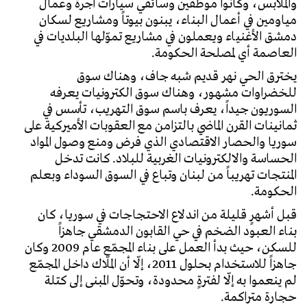
والملابس، وكانوا موظفين وسائقي سيارات اجرة وعمال
مياومين في أعمال البناء، يبنون بيوتاً ومشاريع لسكان
دمشق الأغنياء ويعملون في مشاريع تموّلها البلديات في
العاصمة أي لمصلحة الحكومة.
يخترق الحي نهر قديم شبه جاف، وهناك سوق
للخضراوات مشهور، وهناك سوق الكترونيات يعرفه
السوريون جيداً، يعرف باسم سوق التهريب، تأسس في
ثمانينات القرن الماضي بالتزامن مع العقوبات الأميركية على
سوريا والحصار الاقتصادي الذي فرض ومنع وصول المواد
الحساسة والالكترونيات الغربية للبلاد. كانت تدخل
المنتجات تهريباً من لبنان وتباع في السوق السوداء وبعلم
الحكومة.
قبل أشهرٍ قليلة من اندلاع الاحتجاجات في سوريا، كان
بناء العبود الضخم في حي القابون الدمشقي جاهزاً
للسكن، حيث بدأ العمل على بناء المجمّع عام 2009 وكان
جاهزاً للاستخدام بحلول 2011، إلّا أن الملّاك داخل المجمّع
لم ينعموا به إلّا لفترةٍ محدودة، وتحوّل المبنى إلى كتلة
حجارة متراكمة.