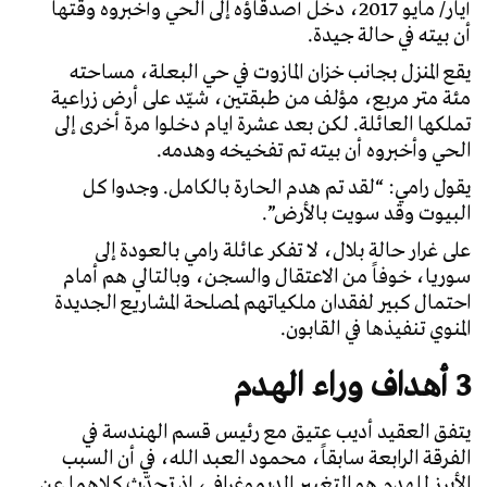
أيار/ مايو 2017، دخل أصدقاؤه إلى الحي وأخبروه وقتها
أن بيته في حالة جيدة.
يقع المنزل بجانب خزان المازوت في حي البعلة، مساحته
مئة متر مربع، مؤلف من طبقتين، شيّد على أرض زراعية
تملكها العائلة. لكن بعد عشرة ايام دخلوا مرة أخرى إلى
الحي وأخبروه أن بيته تم تفخيخه وهدمه.
يقول رامي: “لقد تم هدم الحارة بالكامل. وجدوا كل
البيوت وقد سويت بالأرض”.
على غرار حالة بلال، لا تفكر عائلة رامي بالعودة إلى
سوريا، خوفاً من الاعتقال والسجن، وبالتالي هم أمام
احتمال كبير لفقدان ملكياتهم لمصلحة المشاريع الجديدة
المنوي تنفيذها في القابون.
3 أهداف وراء الهدم
يتفق العقيد أديب عتيق مع رئيس قسم الهندسة في
الفرقة الرابعة سابقاً، محمود العبد الله، في أن السبب
الأبرز للهدم هو التغيير الديموغرافي، إذ تحدّث كلاهما عن