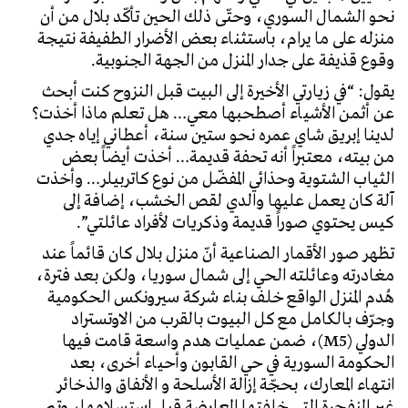
نحو الشمال السوري، وحتّى ذلك الحين تأكّد بلال من أن
منزله على ما يرام، باستثناء بعض الأضرار الطفيفة نتيجة
وقوع قذيفة على جدار المنزل من الجهة الجنوبية.
يقول: “في زيارتي الأخيرة إلى البيت قبل النزوح كنت أبحث
عن أثمن الأشياء أصطحبها معي… هل تعلم ماذا أخذت؟
لدينا إبريق شاي عمره نحو ستين سنة، أعطاني إياه جدي
من بيته، معتبراً أنه تحفة قديمة… أخذت أيضاً بعض
الثياب الشتوية وحذائي المفضّل من نوع كاتربيلر… وأخذت
آلة كان يعمل عليها والدي لقص الخشب، إضافة إلى
كيس يحتوي صوراً قديمة وذكريات لأفراد عائلتي”.
تظهر صور الأقمار الصناعية أنّ منزل بلال كان قائماً عند
مغادرته وعائلته الحي إلى شمال سوريا، ولكن بعد فترة،
هُدم المنزل الواقع خلف بناء شركة سيرونكس الحكومية
وجرّف بالكامل مع كل البيوت بالقرب من الاوتستراد
الدولي (M5)، ضمن عمليات هدم واسعة قامت فيها
الحكومة السورية في حي القابون وأحياء أخرى، بعد
انتهاء المعارك، بحجّة إزالة الأسلحة و الأنفاق والذخائر
غير المنفجرة التي خلفتها المعارضة قبل استسلامها، وتم