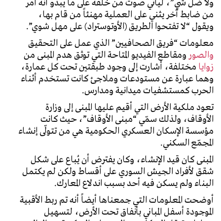
ولا ضل شي”، ليأتي صوت من خلفه على ما يبدو أنه أمر
من ضابط آخر يثني على العملية مهنئاً من قام بها،
ويقول “لا تفتحوا الطريق (الأوتوستراد) على مهل شوي”.
معلومات “فريق الصحافيين” الذي عمل على التحقيق
والصور
ومقاطع الفيديو المتاحة التي توثق هدم المبنى من
زوايا
مختلفة، أشارت إلى وجود طبقتين تحت كل عمارة،
وهما عبارة عن مستودعات وملاجئ كانت تستخدم أثناء
الحرب كمستشفيات ميدانية ومدارس.
تعود ملكية الأرض التي أقيم عليها المبنى إلى وزارة
الأوقاف، ولذلك سمّي “مبنى الأوقاف”، حيث كانت
مؤسسة الإسكان العسكري الحكومية هي من تتولّى إنشاء
المجمّع السكني.
المبنى كان قيد الإنشاء، وكان يفترض أن يُباع على شكل
شقق لأفراد الجيش السوري على أقساط ولكن لم يكتمل
البناء ولم يسكن فيه أحد بسبب اندلاع المعارك.
أوضحت المعلومات التي جمعناها أيضاً أنه تم ربط الأقبية
الموجودة أسفل المباني بأنفاق تحت الأرض، لتسهيل