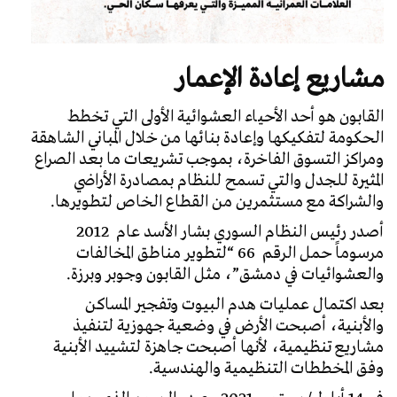
مشاريع إعادة الإعمار
القابون هو أحد الأحياء العشوائية الأولى التي تخطط
الحكومة لتفكيكها وإعادة بنائها من خلال المباني الشاهقة
ومراكز التسوق الفاخرة، بموجب تشريعات ما بعد الصراع
المثيرة للجدل والتي تسمح للنظام بمصادرة الأراضي
والشراكة مع مستثمرين من القطاع الخاص لتطويرها.
أصدر رئيس النظام السوري بشار الأسد عام 2012
مرسوماً حمل الرقم 66 “لتطوير مناطق المخالفات
والعشوائيات في دمشق”، مثل القابون وجوبر وبرزة.
بعد اكتمال عمليات هدم البيوت وتفجير المساكن
والأبنية، أصبحت الأرض في وضعية جهوزية لتنفيذ
مشاريع تنظيمية، لأنها أصبحت جاهزة لتشييد الأبنية
وفق المخططات التنظيمية والهندسية.