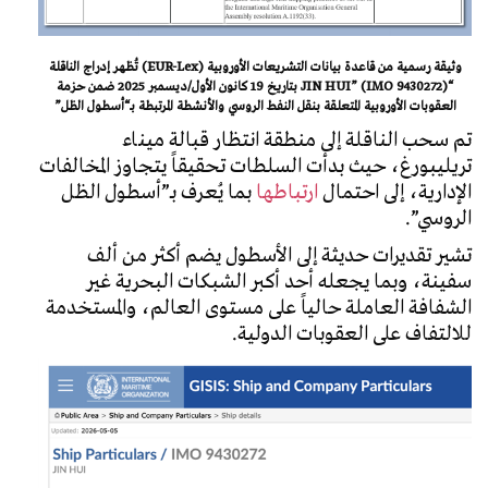
وثيقة رسمية من قاعدة بيانات التشريعات الأوروبية (EUR-Lex) تُظهر إدراج الناقلة
“JIN HUI” (IMO 9430272) بتاريخ 19 كانون الأول/ديسمبر 2025 ضمن حزمة
العقوبات الأوروبية المتعلقة بنقل النفط الروسي والأنشطة المرتبطة بـ“أسطول الظل”
تم سحب الناقلة إلى منطقة انتظار قبالة ميناء
تريليبورغ، حيث بدأت السلطات تحقيقاً يتجاوز المخالفات
الإدارية، إلى احتمال
ارتباطها
بما يُعرف بـ”أسطول الظل
الروسي”.
تشير تقديرات حديثة إلى الأسطول يضم أكثر من ألف
سفينة، وبما يجعله أحد أكبر الشبكات البحرية غير
الشفافة العاملة حالياً على مستوى العالم، والمستخدمة
للالتفاف على العقوبات الدولية.