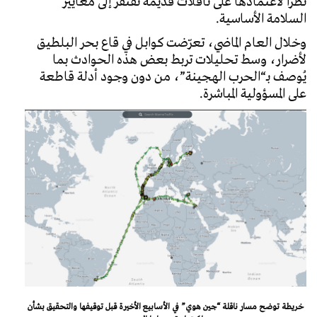
نظراً لاعتمادها على ناقلات قديمة تفتقر إلى معايير
السلامة الأساسية.
وخلال العام الماضي، تعرّضت كوابل في قاع بحر البلطيق
لأضرار، وسط تحليلات تربط بعض هذه الحوادث بما
يُوصف بـ“الحرب الهجينة”، من دون وجود أدلة قاطعة
على المسؤولية المباشرة.
خريطة توضح مسار ناقلة “جين هوي” في الأسابيع الأخيرة قبل توقيفها والتحقيق بشأن