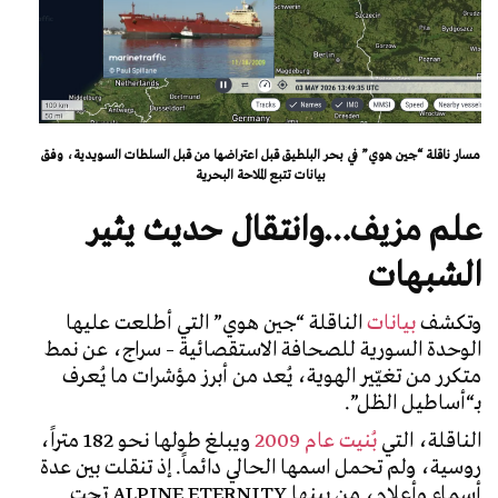
مسار ناقلة “جين هوي” في بحر البلطيق قبل اعتراضها من قبل السلطات السويدية، وفق
بيانات تتبع الملاحة البحرية
علم مزيف…وانتقال حديث يثير
الشبهات
وتكشف
بيانات
الناقلة “جين هوي” التي أطلعت عليها
الوحدة السورية للصحافة الاستقصائية – سراج، عن نمط
متكرر من تغيّير الهوية، يُعد من أبرز مؤشرات ما يُعرف
بـ“أساطيل الظل”.
الناقلة، التي
بُنيت عام 2009
ويبلغ طولها نحو 182 متراً،
روسية، ولم تحمل اسمها الحالي دائماً. إذ تنقلت بين عدة
أسماء وأعلام، من بينها ALPINE ETERNITY تحت