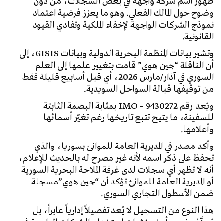
ظهور اسم شركة واجهة في بعض السجلات، من دون
وضوح حول المالك الفعلي. وهو ما يعزز فرضية اعتماد
نموذج الشركات الواجهة لإخفاء الملكية وتفادي القيود
القانونية.
وتشير بيانات المنظمة البحرية الدولية وبيانات GISIS، إلى
أن الناقلة “جين هوي” قامت بتغيير علمها إلى العلم
السوري في
آذار/مارس 2026
، أي قبل أسابيع قليلة فقط
من توقيفها قبالة السواحل السويدية.
ويُعد رقم IMO – 9430272 بمثابة البصمة الثابتة
للسفينة، ما يتيح تتبع تاريخها رغم تغيّر أسمائها
وأعلامها.
وأكد مصدر في المديرية العامة للموانئ بسوريا، والذي
تحفظ على ذكر اسمه لأنه غير مصرح له بالحديث للإعلام،
أنه لا تظهر أي سجلات لدى غرفة الملاحة البحرية السورية
أو المديرية العامة للموانئ تؤكد أن “جين هوي”مسجلة
ضمن الأسطول التجاري السوري.
هذا النوع من التسجيل لا يُعد تفصيلاً إدارياً عابراً، بل