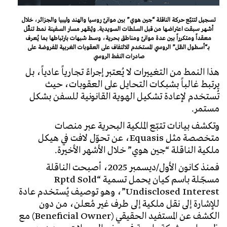
تسجيل لتتبّع حركة الناقلة “جين هوي” بين موانئ روسيا والهند وليبيا والجزائر، خلال
أشهر سبقت اعتراضها من قبل السلطات السويدية. ويُظهر مسار السفينة نمط تنقّل
معقداً ومتكرراً بين عدة موانئ ومناطق بحرية، وسط شبهات بارتباطها بما يُعرف
بـ“أسطول الظل” الروسي المستخدم للالتفاف على العقوبات الغربية المفروضة على
صادرات النفط الروسي
هذا النمط من التغييرات لا يُعتبر إجراءً تجارياً عادياً، بل
يرتبط غالباً بشبكات التحايل على العقوبات، حيث
تُستخدم لإعادة تشكيل الهوية القانونية للسفن بشكل
مستمر.
وتكشف بيانات تتبّع الملكية البحرية عبر منصات
متخصصة مثل Equasis، عن تحوّل لافت في هيكل
ملكية الناقلة “جين هوي” خلال الأشهر الأخيرة.
فمنذ كانون الأول/ديسمبر 2025، أصبحت الناقلة
مسجّلة باسم كيان يحمل تسمية “Rptd Sold
Undisclosed Interest”، وهو توصيف يُستخدم عادة
للإشارة إلى نقل ملكية إلى طرف غير مُعلن، من دون
الكشف عن المستفيد الحقيقي (Beneficial Owner) مع