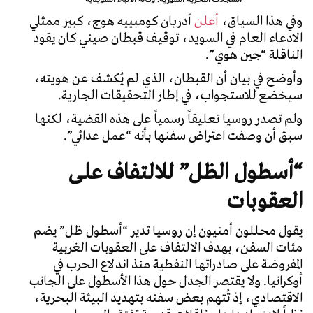
وفي هذا السياق،
أعلن
أدريان كومبييه هوج، كبير ممثلي
الادعاء العام في السويد، توقيف قبطان صيني كان يقود
الناقلة
“جين هوي”
.
وأوضح في بيان أن القبطان، الذي لم يُكشف عن هويته،
سيخضع للاستجواب، في إطار التحقيقات الجارية.
ولم تصدر روسيا تعليقاً رسمياً على هذه القضية، لكنها
سبق أن وصفت اعتراض سفنها بأنه “عمل عدائي”.
“أسطول الظل” للالتفاف على
العقوبات
يقول محللون أمنيون إن روسيا تدير “أسطول ظل” يضم
مئات السفن، بهدف الالتفاف على العقوبات الغربية
المفروضة على صادراتها النفطية منذ اندلاع الحرب في
أوكرانيا. ولا يقتصر الجدل حول هذا الأسطول على الجانب
الاقتصادي، إذ تُتهم بعض سفنه بتهديد البيئة البحرية،