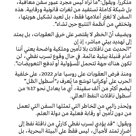
متكرراً. ويقول:”ما نراه ليس مجرد عبور سفن معاقَبة،
بل شبكة كاملة تستفيد من ثغرات قانونية ورقابية. هذه
السفن لا تغيّر أعلامها فقط، بل تعيد تشكيل هويتها،
وتختفي من أنظمة التتبع حين تشاء”.
ويضيف أنّ الخطر لا يقتصر على خرق العقوبات، بل يمتد
إلى تهديد بيئي مباشر، إذ إن
“الحديث عن ناقلات بلا تأمين وملكية واضحة يعني أننا
أمام قنبلة بيئية عائمة. في حال وقوع تسرب نفطي، لن
تكون هناك جهة تتحمل المسؤولية أو تدفع التعويضات”.
ومنذ فرض العقوبات على روسيا عام 2022، على خلفية
الحرب على أوكرانيا توسّع ما يُعرف بـ“أسطول الظل”
ليضم أكثر من ألف سفينة، أي ما يعادل نحو 17% من
أسطول ناقلات النفط العالمي.
ويُحذر رالبي من المخاطر التي تمثلها السفن التي تعمل
من دون تأمين أو رقابة فعلية من دولة العلم.
ويقول: “قد يؤدي تسرب نفطي كارثي من ناقلة نفط إلى
أضرار تمتد لأجيال، ليس فقط على البيئة البحرية، بل