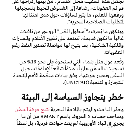
تجعل هذه السفينة محل اهتمام، من بينها إدراجها على
قوائم العقوبات، إضافة إلى الغموض المحيط بتسجيلها
ورفعها للعلم، ما يثير تساؤلات حول مدى امتثالها
لمتطلبات الصلاحية البحرية”.
ويتكوّن ما يُعرف بـ“أسطول الظل” الروسي من ناقلات
غالباً ما تكون قديمة، تعتمد على تغيير الأعلام والمسارات
والملكية الشكلية، بما يتيح لها مواصلة تصدير النفط رغم
العقوبات.
وتُعد دول مثل بنما، التي تستحوذ على نحو 16% من
تسجيلات السفن عالمياً، ملاذاً شائعاً لإعادة تسجيل
السفن وتغيير هويتها، وفق بيانات منظمة الأمم المتحدة
للتجارة والتنمية (UNCTAD).
خطر يتجاوز السياسة إلى البيئة
وحذر الباحث والمهتم بالملاحة البحرية
تتبع حركة السفن
وصاحب حساب X المعروف باسم RMA&T من أن ما
يجري في المياه الأوروبية لم يعد حوادث فردية، بل نمطاً