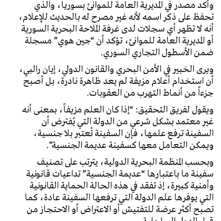
وأكد مصدر في المديرية العامة للموانئ بسوريا، والذي
تحفظ على ذكر اسمه لأنه غير مصرح له بالحديث للإعلام،
أنه لا تظهر أي سجلات لدى غرفة الملاحة البحرية السورية
أو المديرية العامة للموانئ، تؤكد أن “جين هوي” مسجلة
ضمن الأسطول التجاري السوري.
ويرى الخبير في الأمن البحري والقانون الدولي، إيان رالبي،
أن استخدام أعلام مزيفة لم يعد ظاهرة نادرة، بل أصبح
جزءاً من أنماط التهرب من العقوبات.
ويقول لفريق التحقيق: “إذا كان العلم مزيفاً، بمعنى أنه
غير معتمد بشكل شرعي من الدولة التي يُفترض أن
السفينة ترفع علمها، فإن السفينة تُعتبر بلا جنسية،
ويمكن التعامل معها كسفينة عديمة الجنسية”.
وبحسب المنظمة البحرية الدولية، يترتب على تصنيف
سفينة ما باعتبارها “عديمة الجنسية” تداعيات قانونية
وأمنية كبيرة، إذ تفقد في هذه الحالة الحماية القانونية
التي يوفرها علم الدولة التي ترفعها السفينة عادة، كما
تصبح أكثر عرضة للتفتيش أو الاعتراض أو الاحتجاز من