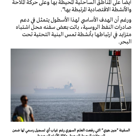
أيضاً على المناطق الساحلية المحيطة بها وعلى حركة الملاحة
والأنشطة الاقتصادية المرتبطة بها”.
ورغم أن الهدف الأساسي لهذا الأسطول يتمثل في دعم
صادرات النفط الروسية، باتت بعض سفنه محل اشتباه
متزايد في ارتباطها بأنشطة تمس البنية التحتية تحت
البحر.
السفينة “جين هوي” التي رفعت العلم السوري رغم غياب أي تسجيل رسمي لها ضمن
السجلات البحرية السورية. وكالة الأنباء السويدية