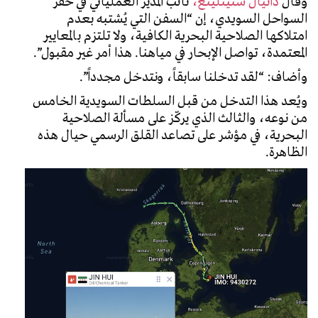
وقال
دانيال ستينلينغ،
نائب المدير العملياتي في خفر
السواحل السويدي، إن “السفن التي يُشتبه بعدم
امتلاكها الصلاحية البحرية الكافية، ولا تلتزم بالمعايير
المعتمدة، تواصل الإبحار في مياهنا. هذا أمر غير مقبول”.
وأضاف: “لقد تدخلنا سابقاً، ونتدخل مجدداً”.
ويُعد هذا التدخل من قبل السلطات السويدية الخامس
من نوعه، والثالث الذي يركّز على مسألة الصلاحية
البحرية، في مؤشر على تصاعد القلق الرسمي حيال هذه
الظاهرة.