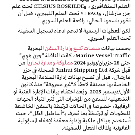
العلم السنغافوري، وCELSIUS ROSKILDE تحت علم
جزر مارشال، وYI BAO تحت العلم الليبيري، قبل أن
تظهر باسمها الحالي، رافعة العلم السوري.
لكن المعطيات الرسمية لا تدعم ادعاء تسجيل السفينة
تحت العلم السوري.
بحسب بيانات
منصات تتبع وإدارة السفن
البحرية
Marine Vessel Traffic، كانت الناقلة “جين هوي”
حتى 28 حزيران/يونيو 2024
مملوكة ومدارة تجارياً
من
قبل شركة Jinhui Shipping Ltd المسجلة في جزر
مارشال، قبل أن تصبح بيانات إدارة السلامة البحرية
الخاصة بها مصنفة لاحقاً كـ“غير معروفة” منذ كانون
الأول/ديسمبر 2025. ويُعد اختفاء بيانات الإدارة الفنية أو
التشغيلية للسفن من المؤشرات التي تُثير انتباه الجهات
الرقابية، خصوصاً في الحالات المرتبطة بالسفن الخاضعة
للعقوبات أو المرتبطة بما يُعرف بـ“أساطيل الظل”، حيث
تُستخدم هياكل ملكية وإدارة معقدة لإخفاء المسؤولية
القانونية والمالك الفعلي للسفينة.