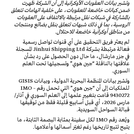
وتشير بيانات العقوبات الأوكرانية إلى أن الشركة ظهرت
ضمن كيانات خاضعة للعقوبات، على خلفية اتهامات تتعلق
بالمشاركة في شبكات نقل مرتبطة بالالتفاف على العقوبات
الروسية، بما في ذلك شبهات تتعلق بنقل بضائع ومنتجات
من مناطق أوكرانية خاضعة للاحتلال.
لم يعثر فريق التحقيق على أي قنوات تواصل رسمية
فعالة مرتبطة بشركة Jinhui Shipping Ltd المسجلة
في جزر مارشال، ما حال دون الحصول على رد بشأن
علاقتها بالناقلة “جين هوي” وتسجيلها تحت العلم
السوري.
وتشير بيانات المنظمة البحرية الدولية، وبيانات GISIS
للملكيات إلى أن “جين هوي” التي تحمل رقم IMO –
9430272 قامت بتغيير علمها إلى العلم السوري في
آذار/
مارس 2026
، أي قبل أسابيع قليلة فقط من توقيفها
قبالة السواحل السويدية.
ويُعد رقم IMO لكل سفينة بمثابة البصمة الثابتة، ما
يتيح تتبع تاريخها رغم تغيّر أسمائها وأعلامها.