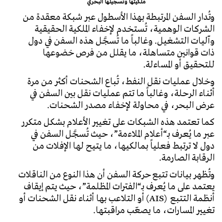
ملكيتها وتسجيلها البحري
وتُدار السفن المرتبطة بهذا الأسطول عبر شبكة معقدة من
الشركات الوهمية، تُستخدم لإخفاء الملكية الحقيقية
وآليات التشغيل. وغالباً ما تُسجَّل هذه السفن في دول
ذات قوانين متساهلة، ما يقلل من فرص خضوعها
للتحقيق أو المساءلة.
وخلال عمليات نقل النفط، تُباع الشحنات أكثر من مرة
أثناء الرحلة، وغالباً ما تتم عمليات نقل بين السفن في
عرض البحر، في محاولة لإخفاء مصدر الشحنات.
كما تعتمد هذه الشبكات على تغيير الأعلام بشكل متكرر
عبر ما يُعرف بـ“أعلام الملاءمة”، حيث تُسجَّل السفن في
دول لا ترتبط فعلياً بمالكيها، ما يتيح لها الإفلات من
الرقابة الصارمة.
وتُظهر بيانات تتبع حركة السفن أن هذا النوع من الناقلات
يعتمد على ما يُعرف بـ“الفترات المظلمة”، حيث يتم إيقاف
أنظمة التتبع (AIS) أو التلاعب بها أثناء نقل الشحنات أو
تغيير المسارات، ما يصعّب مراقبتها.