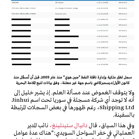
سجل تغيّر ملكية وإدارة ناقلة النفط “جين هوي” منذ عام 2009. قبل أن تُسجَّل منذ
كانون الأول/ديسمبرالماضي باسم جهة غير معلنة، وفق بيانات تتبع الملاحة البحرية
ولا يتوقف الغموض عند مسألة العلم. إذ يشير خليل إلى
أنه لا توجد أي شركة مسجلة في سوريا تحت اسم
Jinhui
Shipping Ltd
، رغم ظهورها في بعض السجلات المرتبطة
بالسفينة.
وفي هذا السياق، قال
دانيال ستينلينغ،
نائب المدير
العملياتي في خفر السواحل السويدي:”هناك عدة عوامل