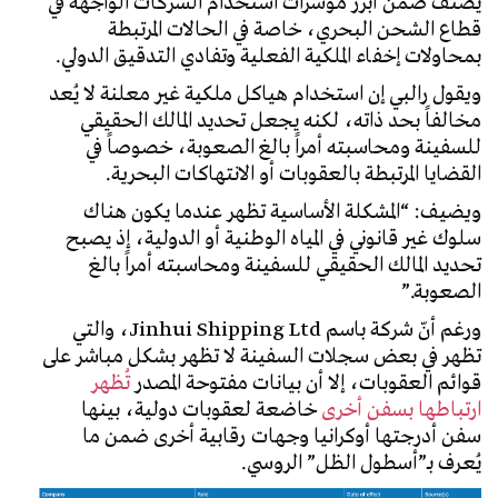
يُصنَّف ضمن أبرز مؤشرات استخدام الشركات الواجهة في
قطاع الشحن البحري، خاصة في الحالات المرتبطة
بمحاولات إخفاء الملكية الفعلية وتفادي التدقيق الدولي.
ويقول رالبي إن استخدام هياكل ملكية غير معلنة لا يُعد
مخالفاً بحد ذاته، لكنه يجعل تحديد المالك الحقيقي
للسفينة ومحاسبته أمراً بالغ الصعوبة، خصوصاً في
القضايا المرتبطة بالعقوبات أو الانتهاكات البحرية.
ويضيف: “المشكلة الأساسية تظهر عندما يكون هناك
سلوك غير قانوني في المياه الوطنية أو الدولية، إذ يصبح
تحديد المالك الحقيقي للسفينة ومحاسبته أمراً بالغ
الصعوبة.”
ورغم أنّ شركة باسم Jinhui Shipping Ltd، والتي
تظهر في بعض سجلات السفينة لا تظهر بشكل مباشر على
قوائم العقوبات، إلا أن بيانات مفتوحة المصدر
تُظهر
ارتباطها بسفن أخرى
خاضعة لعقوبات دولية، بينها
سفن أدرجتها أوكرانيا وجهات رقابية أخرى ضمن ما
يُعرف بـ”أسطول الظل” الروسي.