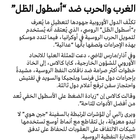
الغرب والحرب ضد “أسطول الظل”
تكثّف الدول الأوروبية جهودها لتعطيل ما يُعرف
بـ“أسطول الظل” الروسي، الذي يُعتقد أنه يُستخدم
لتمويل الحرب الروسية في أوكرانيا، فيما تندد موسكو
بهذه الإجراءات وتصفها بأنها “عدائية”.
وفي آذار/مارس الماضي، دعت الممثلة العليا للاتحاد
الأوروبي للشؤون الخارجية، كايا كالاس، إلى اتخاذ
خطوات أكثر صرامة ضد ناقلات النفط الروسية، مشيدةً
بإجراءات دول مثل فرنسا وبلجيكا والسويد في تفتيش
واحتجاز سفن ترفع أعلام دول ثالثة.
وقالت كالاس إن “زيادة الضغط على الأسطول الخفي تُعد
من أفضل الأدوات المتاحة”.
ويرى رالبي أن المؤشرات المرتبطة بالسفينة “جين هوي” لا
تبدو معزولة، بل تتقاطع مع أنماط أوسع تستخدمها
شبكات الالتفاف على العقوبات للحفاظ على تدفق
التجارة النفطية الروسية.