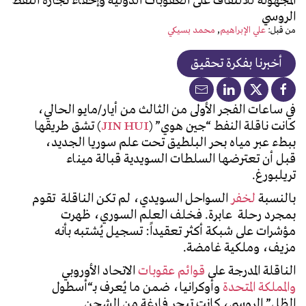
المجهولة للالتفاف على العقوبات الدولية وإخفاء تجارة النفط
الروسي
من قبل:
علي الإبراهيم
محمد بسيكي
أخبرنا بفكرة تحقيق
في ساعات الفجر الأولى من الثالث من أيار/مايو الحالي،
كانت ناقلة النفط “جين هوي” (
JIN HUI
) تشق طريقها
ببطء عبر مياه بحر البلطيق تحت علم سوريا الجديد،
قبل أن تعترضها السلطات السويدية قبالة ميناء
تريلبورغ.
بالنسبة
لخفر
السواحل السويدي، لم تكن الناقلة تقوم
بمجرد رحلة عابرة. فخلف العلم السوري، ظهرت
مؤشرات على شبكة أكثر تعقيداً: تسجيل يُشتبه بأنه
مزيف، وملكية غامضة.
الناقلة المدرجة على
قوائم عقوبات
الاتحاد الأوروبي
والمملكة المتحدة
وأوكرانيا، ضمن ما يُعرف بـ“أسطول
الظل” الروسي، كانت تبحر فارغة من الشحن