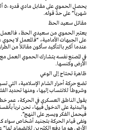
يحص
شهرياً” على حدّ قوله.
مقاتل سعيد الحظ
يعتبر الحموي من سعيدي الحظ، فالعمل بال
على الجبهات الأمامية، “فالمعمل لا يحوي ع
عندما أكبر بالتأكيد سأكون مقاتلاً من الطراز 
الأرض وكنسها.
ظاهرة تحتاج إلى الوعي
وشروطاً للانتساب إليها، ومنها تحديد الفئة
يقول الناطق العسكري في الحركة، عمر خطا
والبدنية على الدخول فيها، نحن نربأ بأنفسنا 
فيحمل الفكر ويسير على النهج”.
ونفى قيام الحركة بتجنيد أشخاص سواء كانوا
الأرض هو ما دفع الكثيرين للانضمام لها” عل