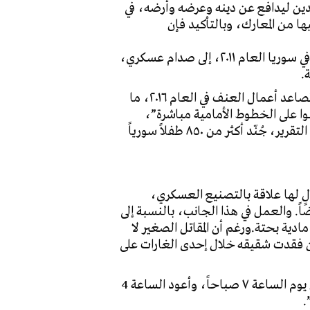
ين ليدافع عن دينه وعرضه وأرضه، في
 من المعارك، وبالتأكيد فإن
حالات تجنيد الأطفال في منطقة الشمال السوري وعموم الأراضي السورية منتشرة، منذ تحوّلت الاحتجاجات في سوريا العام ٢٠١١، إلى صدام عسكري،
.
وقد ذكر تقرير لمنظمة الأمم المتحدة للطفولة (يونيسيف)، أن أطفال سوريا، واجهوا معاناة غير مسبوقة، مع تصاعد أعمال العنف في العام ٢٠١٦، ما
وا على الخطوط الأمامية مباشرة”،
وتشمل الأعمال التي يقومون بها “الإعدامات والأعمال الانتحارية بالأحزمة الناسفة” أو حراسة السجون.ووفق التقرير، جُنّد أكثر من ٨٥٠ طفلاً سورياً
الٍ لها علاقة بالتصنيع العسكري،
ً. والعمل في هذا الجانب، بالنسبة إلى
ية مادية بحتة.ورغم أن المقاتل الصغير لا
ن فقدت شقيقه خلال إحدى الغارات على
يقول الحموي، “يتلخص عملي في أن أكون مساعداً للجميع، المعمل يصنع قذائف الهاون المحلية، فأذهب كل يوم الساعة ٧ صباحاً، وأعود الساعة 4
.