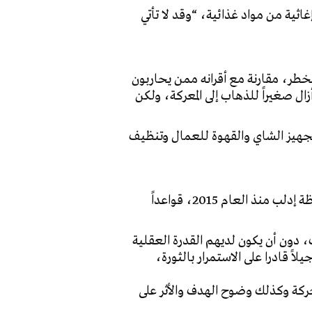
ة إلى سلّة إغاثية من مواد غذائية، “وقد لا تأتي
طر، مقارنة مع أقرانه ممن يحاربون
ل صغيراً للذهاب إلى المعركة، ولكن
سنوات، مهمته مساعدة “الكبار”، وتجهيز الشاي والقهوة للعمال وتنظيف
تضع حركة أحرار الشام الإسلامية، التي تسيطر إلى جانب فصائل أخرى، أبرزها هيئة تحرير الشام، على محافظة إدلب منذ العام 2015، قواعداً
دون أن يكون لديهم القدرة العقلية
اً قادرا على الاستمرار بالثورة،
لحركة وكذلك وضوح الهدف والأثر على