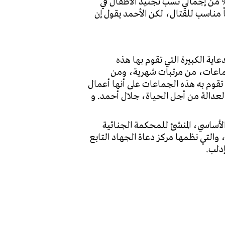
ك حالات تجنيد أطفال تحت دون الـ١٥ عاماً. ويؤكد الأحمد، على أن نسبة هذه الحالات تقدر من١٥ إلى ٣٠% من إجمالي نسب تجنيد الأطفال في
ق الفصائل التي تجند الأطفال عدداً من “الحجج الواهية” للتجنيد، منها أن عمر الـ١٥ عاماً مناسب للقتال، لكن الأحمد يقول إن
ية الكبيرة التي تقوم بها هذه
جماعات، من مرتبات شهرية، ومن
 تقوم به هذه الجماعات على أنها أعمال
العدالة من أجل الحياة، جلال أحمد. و
نظام روما الأساسي، المنشئ للمحكمة الجنائية
لدولية.وكان ناشطون وحقوقيون أكدوا في وقت سابق، تجنيد ٥٠٠ طفل في إدلب، بعد حملة “إنفر” العام ٢٠١٦، والتي نظمها مركز دعاة الجهاد التابع
إدلب.