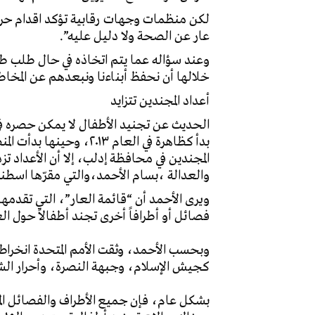
لكن منظمات وجهات رقابية تؤكد اقدام حركة
عار عن الصحة ولا دليل عليه”.
وعند سؤاله عما يتم اتخاذه في حال طلب ط
خلالها أن نحفظ أبناءنا ونبعدهم عن المخاطر
أعداد المجندين تتزايد
الحديث عن تجنيد الأطفال لا يمكن حصره ف
بدأ كظاهرة في العام ٣
المجندين في محافظة إدلب، إلا أن الأعداد
والعدالة ،بسام الأحمد،والتي مقرّها اسطن
ويرى الأحمد أن “قائمة العار”، التي تقدم
فصائل أو أطرافاً أخرى تجند أطفالاً حول ال
وبحسب الأحمد، وثقت الأمم المتحدة انخراط
كجيش الإسلام، وجبهة النصرة، وأحرار الش