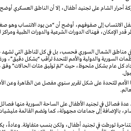
 أحرار الشام على تجنيد أطفال، إلا أن الناطق العسكري أوضح 
فل الانتساب إلى صفوفهم، أوضح أن “من يود الانتساب وهو صغي
 قدر الإمكان، فهناك الدورات الشرعية والدورات الطبية ومراكز ا
ي مناطق الشمال السوري فحسب، بل في كل المناطق التي تشهد ص
٢٠١، وحينها بدأت المنظمات السورية والدولية والأمم المتحدة تراقب “بشكل دقي
 تزداد كل عام بشكل ملحوظ، حيث “تمّ توثيق مئات الحالات” وف
بول.
ها الأمم المتحدة على شكل تقرير سنوي مفصل عن الظاهرة وعن ال
عالم.
 عدة فصائل في تجنيد الأطفال على الساحة السورية منها فصائل
ام، بالإضافة إلى جماعات مجهولة، كما وتضم القائمة مليشيات 