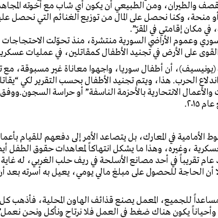
ف والطيران، ومن الطبيعي أن يكون أي شاب مع أخوته المجاهد
 منحة، وكنا نحصل على المال من توزيع الغنائم التي نحصل عليها
مكان إقامتي في المقرّ”.
ى على الأرض في تجنيد الأطفال كمقاتلين، في عمليات عسكرية
ندلاع الحرب. هذا، ويتم تجنيد الأطفال بحسب التقرير لكي “يقاتل
٢٠١٥.
ط الأمامية في المعارك، بل يتصاعد الأمر إلى دفعهم للقيام بأعم
سكرية ،وغيره، وهذا ما يشكل انتهاكاً لمعاهدات حقوق الطفل أيضا
ذي يعمل منذ عام تقريباً في أحد مصانع الأسلحة في ريف حلب الغربي، له غا
أن الحاجة للحصول على مبلغ مالي يومي، يعيل به أسرته بعد أ
أحياناً يكون هناك ضغط في العمل فلا نرتاح ونأكل ونحن نعمل”