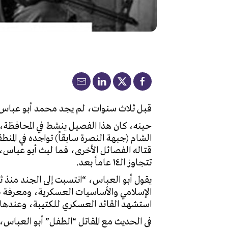
قبل ثلاث سنوات، لم يجد محمد أبو عباس (17 عاماً) من محافظة إدلب، صعوبة في الانضمام إلى فصيل “جند الأقصى” ذي الميول المتش
حينه، كان هذا الفصيل ينشط في المحافظة،
الشام (جبهة النصرة سابقاً) تواجده في الم
قتاله الفصائل الأخرى، فما لبث أبو عباس، 
تتجاوز الـ١٤ عاماً بعد.
يقول أبو العباس، “انتسبت إلى الجند منذ 
الإسلامي والأساسيات العسكرية، ومعرفة طريق
استشهد القائد العسكري للكتيبة، وعندها ت
في الحديث مع المقاتل “الطفل” أبو العباس، 