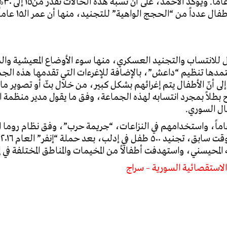
وهنا
عموم سوريا.وتسو
 للانتساب والتجنيد العسكري، منها سوء الأوضاع المعيشية والدعا
مدها تنظيم “داعش”، بالإضافة للإغرءات التي تقدمها هذه ال
 أنّ الأطفال يتم إغرائهم بشكل كبير، من خلال بثّ أو تصوير ما
بح بطلاً بمجرد انتسابه لهذه الجماعة، وفق ما يقول مدير منظمة 
ل السوري.
نيد الأطفال تحت سن الـ١٥ عشر عاماً، واستخدامهم في النزاعات، “جريمة حرب”، وفق 
ا
المحيسني، واستهدفت أطفالاً من المخيمات والمناطق المختلفة في 
الاستقصائية السورية – سراج