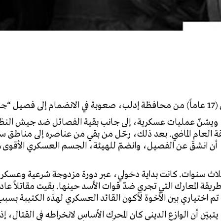
ددة.
 ويشنّ عمليات عسكرية، إلى جانب بقية الفصائل ضد جيش النظا
نطقة العام الماضي. بعد ذلك، رحّل من بقي من عناصره إلى مناط
أن انشقّ عن الفصيل، وانضمّ للهيئة، الجسم العسكري الأقوى، و
ثلاث سنوات. كانت بداية دخولي، عبر دورة مزدوجة شرعية وعسكري
ة المعارك التي تجري ضدّ قوات الأسد حينها. بقيت مقاتلاً عاديا 
م اختياري بين الأخوة لأكون القائد العسكري لهذه الكتيبة بسبب
يتبيّن أن الوازع الديني كان المحرك الأساس لانخراطه في القتال،