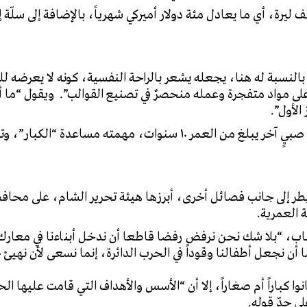
ل الحموي على مقابل مادي قدره ٥٠ ألف ليرة، أي ما يعادل مئة دولار أميركي شهرياً، بالإضاف
نسبة له هنا، يجعله يشعر بالراحة النفسية، كونه لا يعرضه للخ
لى مواد متفجرة وعمله منحصرٌ في تصنيع القوالب”. ويقول “ما أزا
الأول”.
في المصنع نفسه يتشارك الحموي العمل مع صبيٍ آخر يبلغ من العمر ١٠ 
 العمرية.
ب، “بلا شك نحن نرفض رفضا قاطعا أن ندخل أبناءنا في معارك، 
أن نجعل أطفالنا وقوداً في الحرب الدائرة، إنما نسعى لأن نهيئ جيل
 كباراً أم صغاراً، إلا أن “الأسس والأهداف التي قامت عليها ا
ى حدّ قوله.