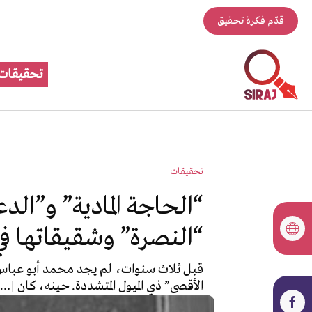
قدّم فكرة تحقيق
تحقيقات
تحقيقات
“الحاجة المادية” و”الدع
“النصرة” وشقيقاتها في
الأقصى” ذي الميول المتشددة. حينه، كان […]