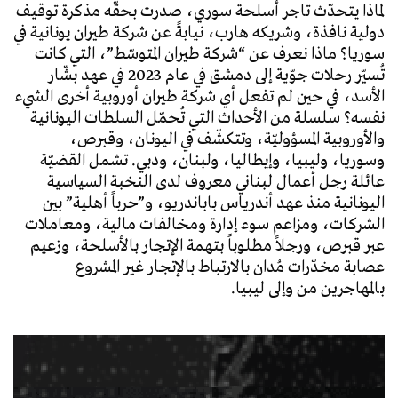
لماذا يتحدّث تاجر أسلحة سوري، صدرت بحقّه مذكرة توقيف
دولية نافذة، وشريكه هارب، نيابةً عن شركة طيران يونانية في
سوريا؟ ماذا نعرف عن “شركة طيران المتوسّط”، التي كانت
تُسيّر رحلات جوّية إلى دمشق في عام 2023 في عهد بشّار
الأسد، في حين لم تفعل أي شركة طيران أوروبية أخرى الشيء
نفسه؟ سلسلة من الأحداث التي تُحمّل السلطات اليونانية
والأوروبية المسؤوليّة، وتتكشّف في اليونان، وقبرص،
وسوريا، وليبيا، وإيطاليا، ولبنان، ودبي. تشمل القضيّة
عائلة رجل أعمال لبناني معروف لدى النخبة السياسية
اليونانية منذ عهد أندرياس باباندريو، و”حرباً أهلية” بين
الشركات، ومزاعم سوء إدارة ومخالفات مالية، ومعاملات
عبر قبرص، ورجلاً مطلوباً بتهمة الإتجار بالأسلحة، وزعيم
عصابة مخدّرات مُدان بالارتباط بالإتجار غير المشروع
بالمهاجرين من وإلى ليبيا.