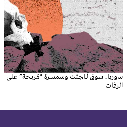
سوريا: سوق للجثث وسمسرة “مُربحة” على
الرفات