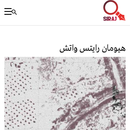
هيومان رايتس واتش