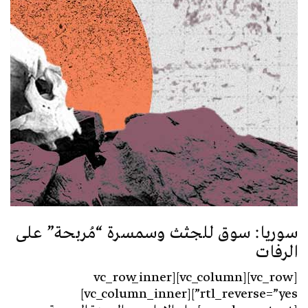
سوريا: سوق للجثث وسمسرة “مُربحة” على
الرفات
[vc_row][vc_column][vc_row_inner
rtl_reverse=”yes”][vc_column_inner]