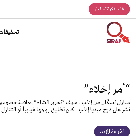
قدّم فكرة تحقيق
تحقيقات
“أمر إخلاء”
منازل لسكّان من إدلب.. سيف “تحرير الشام” لمعاقبة خصومها
نشر على درج ميديا إدلب – كان تطليق زوجها غيابياً أو التنازل 
لقراءة المزيد