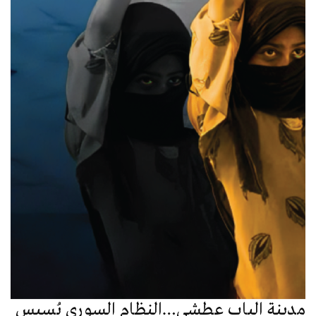
مدينة الباب عطشى…النظام السوري يُسيس