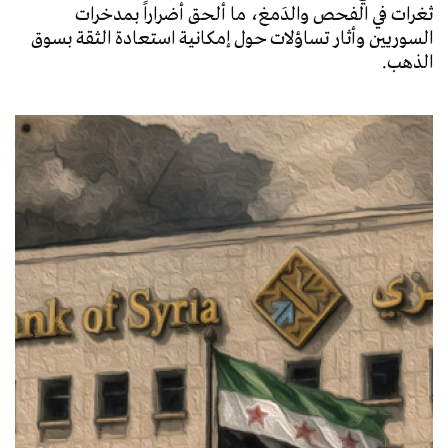
ثغرات في الفحص والدَمغ، ما ألحق أضراراً بمدخرات
السوريين وأثار تساؤلات حول إمكانية استعادة الثقة بسوق
الذهب.