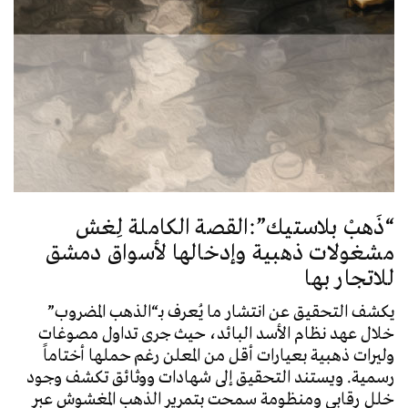
“ذَهبْ بلاستيك”:القصة الكاملة لِغش
مشغولات ذهبية وإدخالها لأسواق دمشق
للاتجار بها
يكشف التحقيق عن انتشار ما يُعرف بـ“الذهب المضروب”
خلال عهد نظام الأسد البائد، حيث جرى تداول مصوغات
وليرات ذهبية بعيارات أقل من المعلن رغم حملها أختاماً
رسمية. ويستند التحقيق إلى شهادات ووثائق تكشف وجود
خلل رقابي ومنظومة سمحت بتمرير الذهب المغشوش عبر