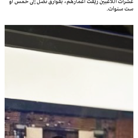
عشرات اللاعبين زُيِّفت أعمارهم، بفوارق تصل إلى خمس أو
ست سنوات.