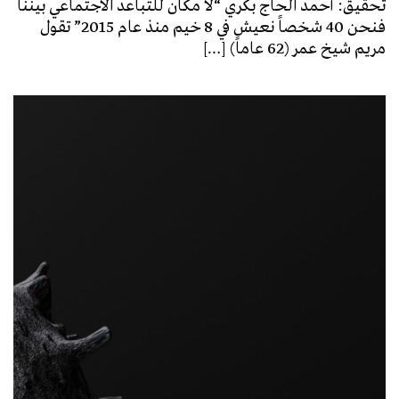
تحقيق: أحمد الحاج بكري “لا مكان للتباعد الاجتماعي بيننا
فنحن 40 شخصاً نعيش في 8 خيم منذ عام 2015” تقول
مريم شيخ عمر (62 عاماً) […]