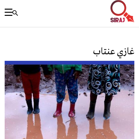
غازي عنتاب