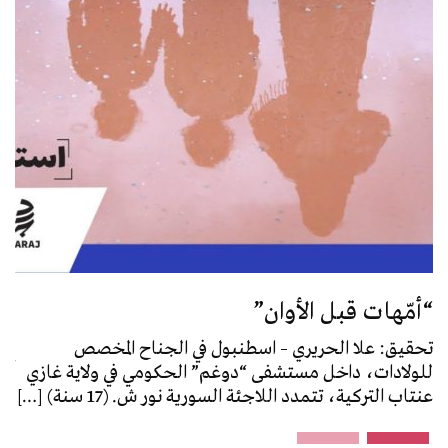
ما
“أمّهات قبل الأوان”
ال
تحقيق: علا الحريري – اسطنبول في الجناح المخصص
تحق
للولادات، داخل مستشفى “دوغم” الحكومي في ولاية غازي
اتص
عنتاب التركية، تتمدد اللاجئة السورية نور ش. (17 سنة) […]
فحو