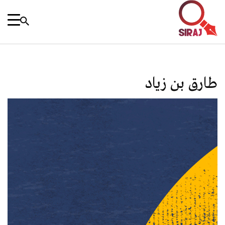
طارق بن زياد