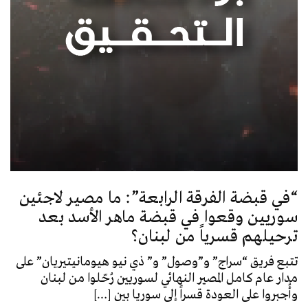
“في قبضة الفرقة الرابعة”: ما مصير لاجئين
سوريين وقعوا في قبضة ماهر الأسد بعد
ترحيلهم قسرياً من لبنان؟
تتبع فريق “سراج” و”وصول” و” ذي نيو هيومانيتيريان” على
مدار عام كامل المصير النهائي لسوريين رُحّلوا من لبنان
وأُجبروا على العودة قسراً إلى سوريا بين […]