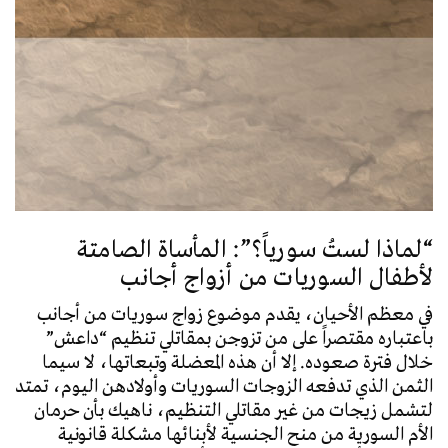
“لماذا لستُ سورياً؟”: المأساة الصامتة
لأطفال السوريات من أزواج أجانب
في معظم الأحيان، يقدم موضوع زواج سوريات من أجانب
باعتباره مقتصراً على من تزوجن بمقاتلي تنظيم “داعش”
خلال فترة صعوده. إلا أن هذه المعضلة وتبعاتها، لا سيما
الثمن الذي تدفعه الزوجات السوريات وأولادهن اليوم، تمتد
لتشمل زيجات من غير مقاتلي التنظيم، ناهيك بأن حرمان
الأم السورية من منح الجنسية لأبنائها مشكلة قانونية