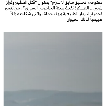
مفتوحة، تحقيق سابق لـ”سراج” بعنوان “قتلُ القطيع وفرارُ
المربين… العسكرة تفتكُ ببيئة الجاموس السوري”، من تدمير
لمحمية الدردار الطبيعية بريف حماة، والتي شكلت موئلاً
طبيعياً لذلك الحيوان