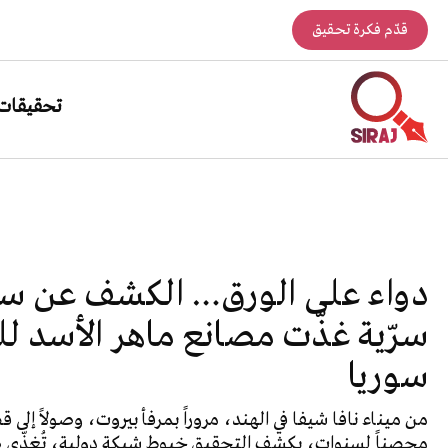
قدّم فكرة تحقيق
تحقيقات
دواء على الورق… الكشف عن سل
سرّية غذّت مصانع ماهر الأسد ل
سوريا
من ميناء نافا شيفا في الهند، مروراً بمرفأ بيروت، وصولاً إ
محصناً لسنوات، يكشف التحقيق خيوط شبكة دولية، تُغذّي صن