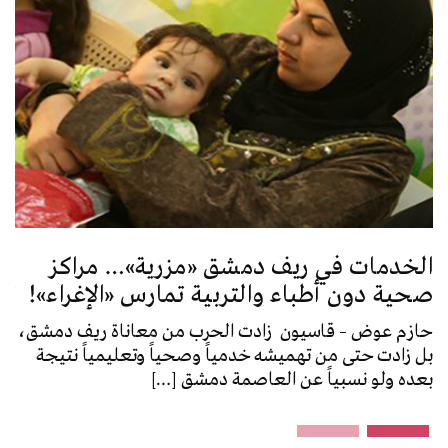
الخدمات في ريف دمشق «مزرية»… مراكز
رو
صحية دون أطباء والتربية تمارس «الإغراء»!
تسو
ال
حازم عوض – قاسيون زادت الحرب من معاناة ريف دمشق،
بل زادت حتى من تهميشه خدمياً وصحياً وتعليمياً نتيجة
حاز
بعده ولو نسبياً عن العاصمة دمشق […]
من 
للج