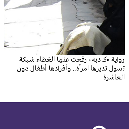
رواية «كاذبة» رفعت عنها الغطاء شبكة
تسول تديرها امرأة.. وأفرادها أطفال دون
العاشرة