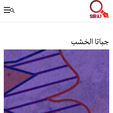
جباتا الخشب