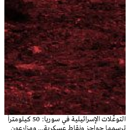
التوغّلات الإسرائيلية في سوريا: 50 كيلومتراً
ترسمها حواجز ونقاط عسكرية… ومزارعون