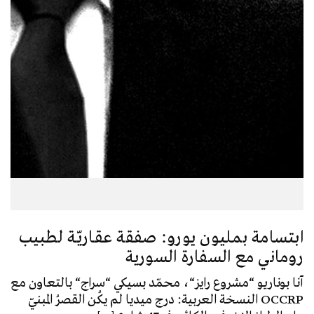
ابتسامة بمليون يورو: صفقة عقـاريّـة لطبيب
روماني مع السفارة السورية
آنا بوناريو “مشروع رايز“، محمّد بسيكي “سراج“ بالتعاون مع
OCCRP النسخة العربية: درج ميديا لم يكُن القصرُ المبنيّ