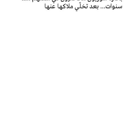
سنوات… بعد تخلّي ملاكها عنها