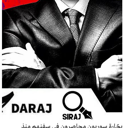
بحّارة سوريون محاصرون في سفنهم منذ