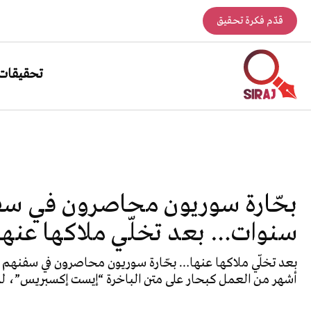
قدّم فكرة تحقيق
تحقيقات
بحّارة سوريون محاصرون في سف
سنوات… بعد تخلّي ملاكها عنها
بعد تخلّي ملاكها عنها… بحّارة سوريون محاصرون في سفنهم
أشهر من العمل كبحار على متن الباخرة “إيست إكسبريس”، لم