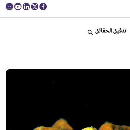
تدقيق الحقائق
“ا
ال
ال
يكش
الا