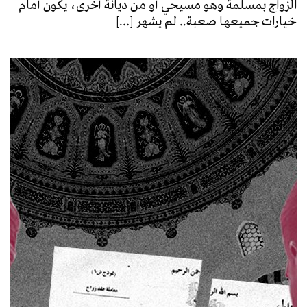
الزواج بمسلمة وهو مسيحي أو من ديانة أخرى، يكون أمام
خيارات جميعها صعبة.. لم يشهر […]