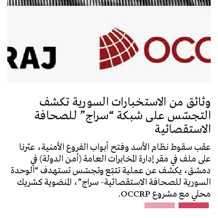
وثائق من الاستخبارات السورية تكشف
وث
التجسّس على شبكة “سراج” للصحافة
ال
الاستقصائية
ال
عقب سقوط نظام الأسد وفتح أبواب الفروع الأمنية، عثرنا
عقب
على ملف في مقر إدارة المخابرات العامة (أمن الدولة) في
على
دمشق، يكشف عن عملية تتبّع وتجسّس تستهدف “الوحدة
دمش
السورية للصحافة الاستقصائية- سراج”، المنضوية كشريك
الس
محلي مع مشروع OCCRP.
محلي