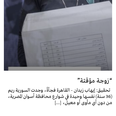
“زوجة مؤقتة”
تحقيق: إيهاب زيدان – القاهرة فجأةً، وجدت السورية ريم
(36 سنة) نفسها وحيدة في شوارع محافظة أسوان المصرية،
من دون أي مأوى أو معيل، […]