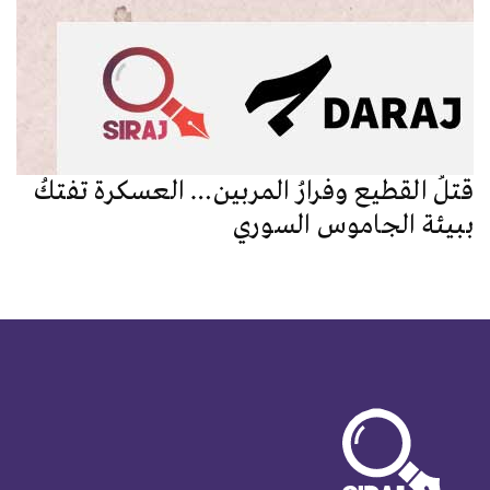
قتلُ القطيع وفرارُ المربين… العسكرة تفتكُ
ببيئة الجاموس السوري