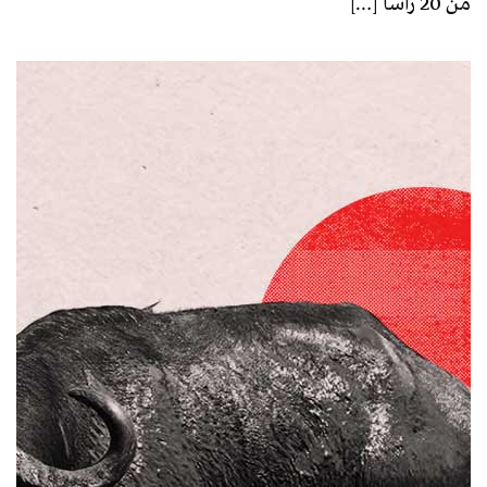
من 20 راساً […]