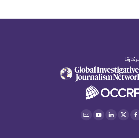
كاؤنا