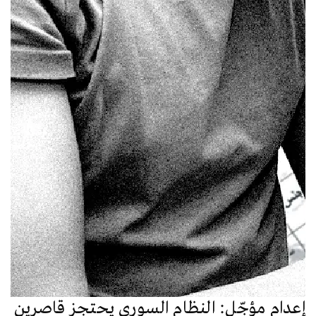
إعدام مؤجّل: النظام السوري يحتجز قاصرين