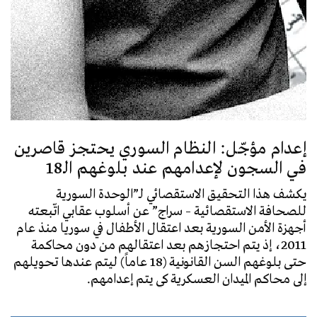
إعدام مؤجّل: النظام السوري يحتجز قاصرين
في السجون لإعدامهم عند بلوغهم الـ18
يكشف هذا التحقيق الاستقصائي لـ”الوحدة السورية
للصحافة الاستقصائية – سراج” عن أسلوب عقابي اتّبعته
أجهزة الأمن السورية بعد اعتقال الأطفال في سوريا منذ عام
2011، إذ يتم احتجازهم بعد اعتقالهم من دون محاكمة
حتى بلوغهم السن القانونية (18 عاماً) ليتم عندها تحويلهم
إلى محاكم الميدان العسكرية كي يتم إعدامهم.