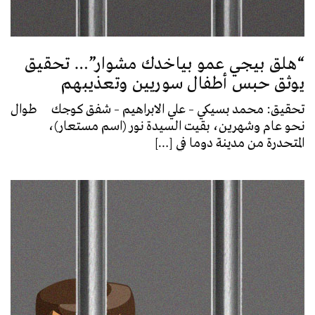
“هلق بيجي عمو بياخدك مشوار”… تحقيق
يوثق حبس أطفال سوريين وتعذيبهم
تحقيق: محمد بسيكي – علي الابراهيم – شفق كوجك طوال
نحو عام وشهرين، بقيت السيدة نور (اسم مستعار)،
المتحدرة من مدينة دوما في […]