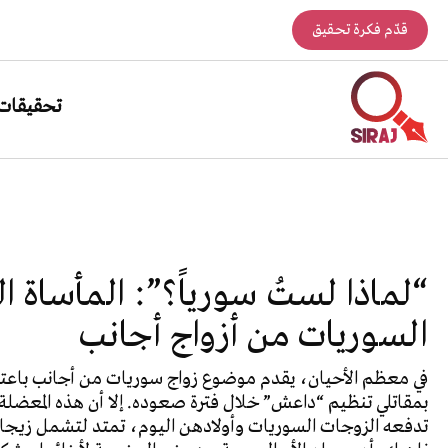
قدّم فكرة تحقيق
تحقيقات
“لماذا لستُ سورياً؟”: المأساة ا
السوريات من أزواج أجانب
في معظم الأحيان، يقدم موضوع زواج سوريات من أجانب باعتبا
بمقاتلي تنظيم “داعش” خلال فترة صعوده. إلا أن هذه المعضلة 
تدفعه الزوجات السوريات وأولادهن اليوم، تمتد لتشمل زيجات