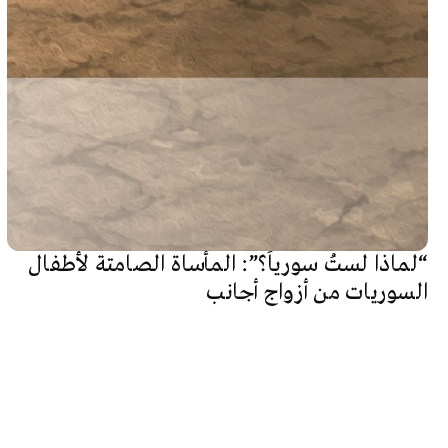
“لماذا لستُ سورياً؟”: المأساة الصامتة لأطفال
السوريات من أزواج أجانب