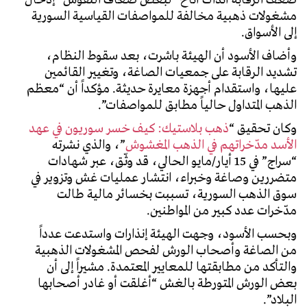
ضعف الرقابة آنذاك أتاح “لبعض ضعاف النفوس” إدخال
مشغولات ذهبية مخالفة للمواصفات القياسية السورية
إلى الأسواق.
وأضاف الأسود أن الهيئة باشرت، بعد سقوط النظام،
تشديد الرقابة على جمعيات الصاغة، وتغيير القائمين
عليها، واستقدام أجهزة معايرة حديثة. مؤكداً أن “معظم
الذهب المتداول حالياً مطابق للمواصفات”.
وكان تحقيق “
ذهب بلاستيك: كيف خسر سوريون في عهد
الأسد مدّخراتهم في الذهب المغشوش
”، والذي نشرته
“سراج” في 15 أيار/مايو الحالي، قد وثّق، عبر شهادات
متضررين وصاغة وخبراء، انتشار عمليات غش وتزوير في
سوق الذهب السورية، تسببت بخسائر مالية طالت
مدّخرات عدد كبير من المواطنين.
وبحسب الأسود، وجهت الهيئة إنذارات واستدعت عدداً
من الصاغة وأصحاب الورش لفحص المشغولات الذهبية
والتأكد من مطابقتها للمعايير المعتمدة. مشيراً إلى أن
بعض الورش المتورطة بالغش “أغلقت أو غادر أصحابها
البلاد”.