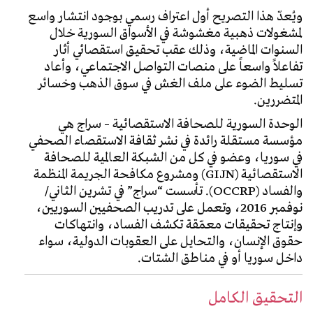
ويُعدّ هذا التصريح أول اعتراف رسمي بوجود انتشار واسع
لمشغولات ذهبية مغشوشة في الأسواق السورية خلال
السنوات الماضية، وذلك عقب تحقيق استقصائي أثار
تفاعلاً واسعاً على منصات التواصل الاجتماعي، وأعاد
تسليط الضوء على ملف الغش في سوق الذهب وخسائر
المتضررين.
الوحدة السورية للصحافة الاستقصائية – سراج هي
مؤسسة مستقلة رائدة في نشر ثقافة الاستقصاء الصحفي
في سوريا، وعضو في كل من الشبكة العالمية للصحافة
الاستقصائية (GIJN) ومشروع مكافحة الجريمة المنظمة
والفساد (OCCRP). تأسست “سراج” في تشرين الثاني/
نوفمبر 2016، وتعمل على تدريب الصحفيين السوريين،
وإنتاج تحقيقات معمّقة تكشف الفساد، وانتهاكات
حقوق الإنسان، والتحايل على العقوبات الدولية، سواء
داخل سوريا أو في مناطق الشتات.
التحقيق الكامل