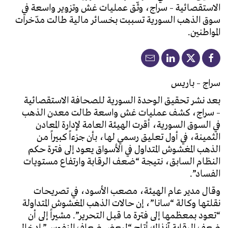
الاستقصائية – سراج، وثّق عمليات غش وتزوير واسعة في
سوق الذهب السورية تسببت بخسائر مالية طالت مدّخرات
المواطنين.
سراج – باريس
بعد نشر تحقيق الوحدة السورية للصحافة الاستقصائية
– سراج، كشف عمليات غش واسعة طالت معدن الذهب
في السوق السورية، أقرت الهيئة العامة لإدارة المعادن
الثمينة، في أول تعليق رسمي لها، بأن جزءاً كبيراً من
الذهب المغشوش المتداول في الأسواق يعود إلى فترة حكم
النظام السابق، نتيجة “ضعف الرقابة وارتفاع مستويات
الفساد”.
وقال مدير عام الهيئة، مصعب الأسود، في تصريحات
نقلتها وكالة “سانا”، إن حالات الذهب المغشوش المتداولة
“تعود بمعظمها إلى فترة ما قبل التحرير”. مشيراً إلى أن